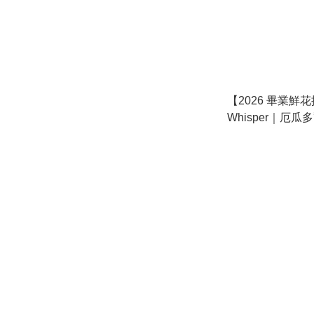
【2026 畢業鮮花推
Whisper｜厄瓜
進口鬱金香｜畢
玫瑰鮮花