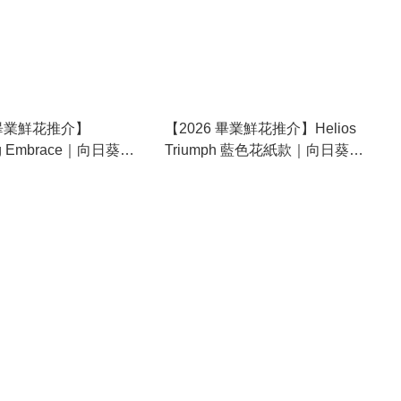
 畢業鮮花推介】
【2026 畢業鮮花推介】Helios
ng Embrace｜向日葵玫
Triumph 藍色花紙款｜向日葵鮮
瑰鮮花花束 (預訂款)
花花束 (預訂款) 請留意，此款隨
機用偏深色少少的藍色花紙