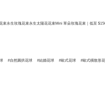
花束
永生玫瑰花束
永生太陽花花束
Mini 單朵玫瑰花束｜低至 $15
球
自然圓拱花球
結婚花球
歐式花球
歐式橫散形