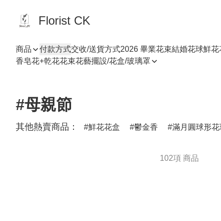
Florist CK
商品
付款方式
交收/送貨方式
2026 畢業花束
結婚花球
鮮花
香皂花+乾花花束
花藝擺設/花盒/玻璃罩
#母親節
其他熱賣商品：
鮮花花盒
鬱金香
滿月圓球形花
102項 商品