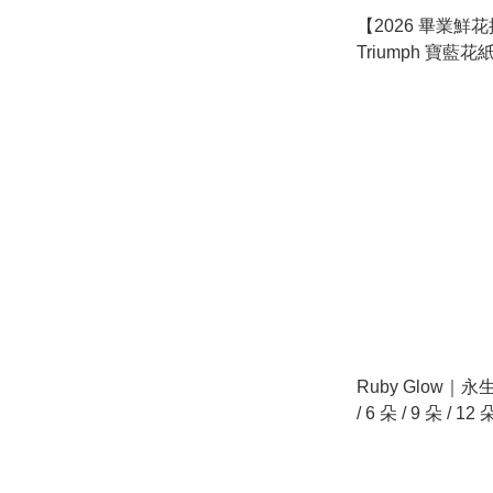
【2026 畢業鮮花推
Triumph 寶藍
花花束 (預訂款)
Ruby Glow｜永生玫
/ 6 朵 / 9 朵 / 