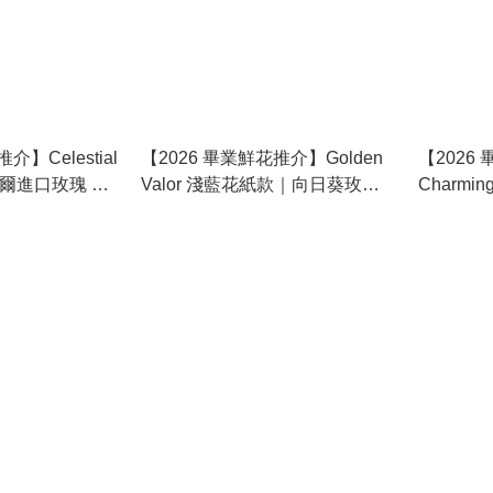
介】Celestial
【2026 畢業鮮花推介】Golden
【2026
多爾進口玫瑰 &
Valor 淺藍花紙款｜向日葵玫瑰
Charmi
業之選｜鬱金香
鮮花花束 (預訂款)
花束 (預訂款)