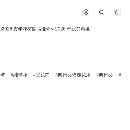
0
2026 賀年花禮
開張推介
2026 母親節精選
花球
繡球花
父親節
向日葵玫瑰花束
向日葵
受