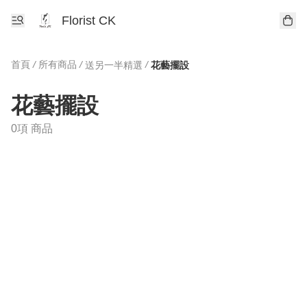
Florist CK
首頁
/
所有商品
/
/
送另一半精選
花藝擺設
花藝擺設
0項 商品