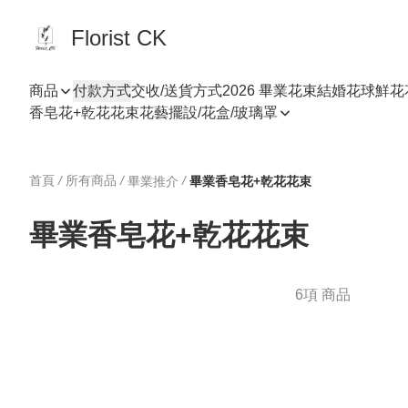
Florist CK
商品
付款方式
交收/送貨方式
2026 畢業花束
結婚花球
鮮花
香皂花+乾花花束
花藝擺設/花盒/玻璃罩
首頁
/
所有商品
/
/
畢業推介
畢業香皂花+乾花花束
畢業香皂花+乾花花束
6項 商品