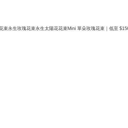
花束
永生玫瑰花束
永生太陽花花束
Mini 單朵玫瑰花束｜低至 $15