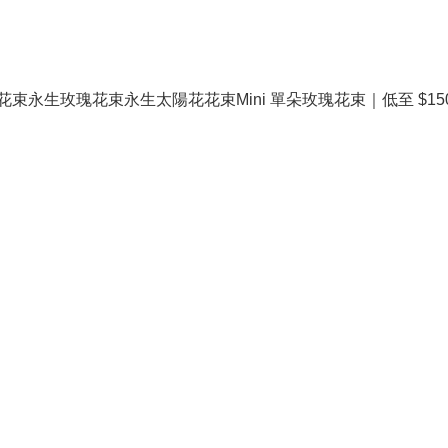
花束
永生玫瑰花束
永生太陽花花束
Mini 單朵玫瑰花束｜低至 $15