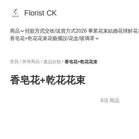
Florist CK
商品
付款方式
交收/送貨方式
2026 畢業花束
結婚花球
鮮花
香皂花+乾花花束
花藝擺設/花盒/玻璃罩
首頁
/
所有商品
/
/
產品分類
香皂花+乾花花束
香皂花+乾花花束
6項 商品