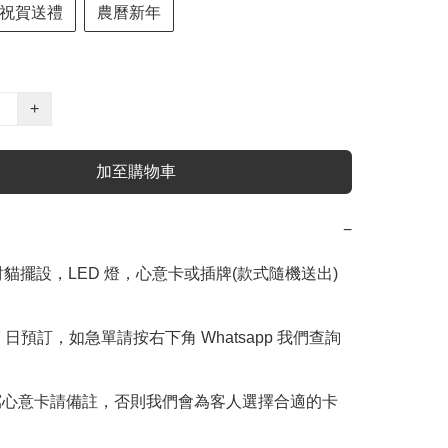
祝賀送禮
農曆新年
+
加至購物車
−
財貓擺設，LED 燈，心意卡或插牌(款式隨機送出)

 7 日預訂，如急單請按右下角 Whatsapp 我們查詢 
寫心意卡請備註，否則我們會為客人選擇合適的卡