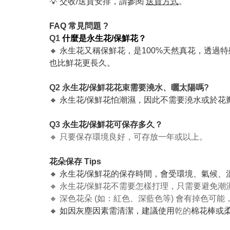
💡 交收/送貨安排，請參閱
送貨方式
。
FAQ 常見問題 ?
Q1
什麼是永生花/保鮮花？
🔸 永生花又稱保鮮花，是100%天然真花，透過
也比鮮花更長久。
Q2 永生花/保鮮花花束需要澆水、曬太陽嗎?
🔸 永生花/保鮮花怕潮濕，因此不需要澆水或於
Q3
永生花/保鮮花可保存多久？
🔸 只要保存環境良好，可存放一年或以上。
花朵保存 Tips
🔸 永生花/保鮮花的保存時間，會受環境、氣候
🔸 永生花/保鮮花不需要怎樣打理，只需要避免
🔸 深色花朵 (如：紅色、深藍色等) 會有掉色
🔸 如因灰塵因素需清潔，建議使用
乾的
棉花棒或