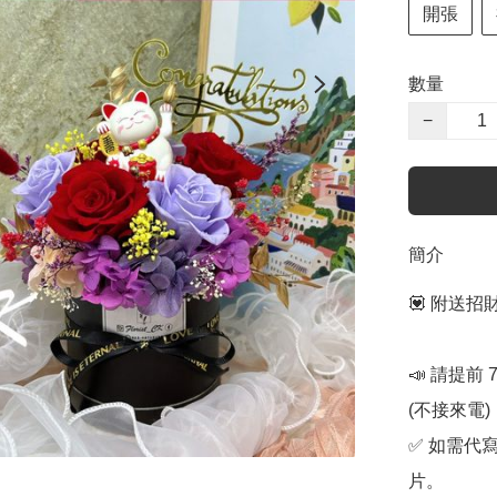
開張
數量
−
簡介
💟 附送招
📣 請提前
(不接來電) 

✅ 如需代
片。
