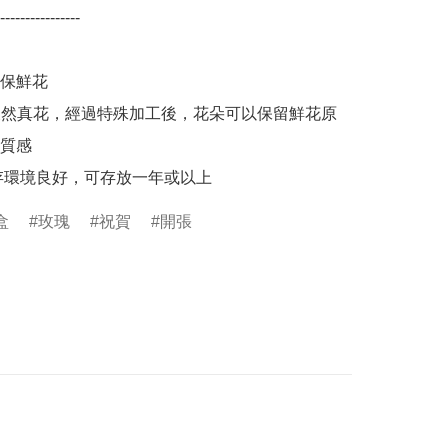
----------------

保鮮花

0% 天然真花，經過特殊加工後，花朵可以保留鮮花原
質感

保存環境良好，可存放一年或以上
盒
玫瑰
祝賀
開張