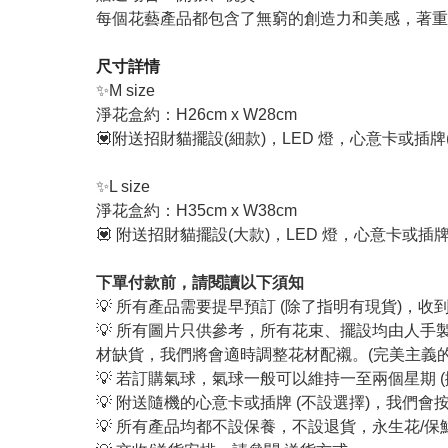
每個花藝產品都包含了無窮的創造力和美感，著重
尺寸詳情
✨M size
淨花盒約：H26cm x W28cm
💟附送招財貓擺設(細款)，LED 燈，心意卡
或插牌
✨L size
淨花盒約：H35cm x W38cm
💟 附送招財貓擺設(大款)，LED 燈，心意卡
或插牌
下單付款前，請閱讀以下須知
💡 所有產品需要提早預訂 (除了指明有現貨)，
💡 所有圖片只供參考，所有花束、擺設均由人
材缺貨，我們將會適時調整花材配襯。(完美主義
💡 若訂購氣球，氣球一般可以維持一至兩個星期 
💡 附送隨機的心意卡或插牌 (不設選擇)，我
💡 所有產品均都不設保養，不設退貨，永生花/