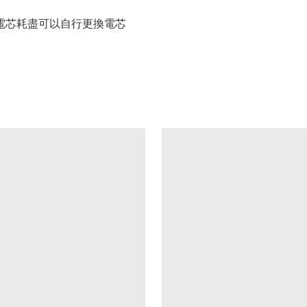
電芯耗盡可以自行更換電芯