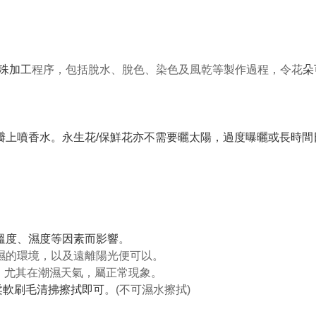
特殊加工
程序，包括脫水、脫色、染色及風乾等製作過程，令花
朵
花瓣上噴香水。永生花/保鮮花亦不需要曬太陽，過度曝曬或長時
、溫度、濕度等因素而影響
。
潮濕的環境，以及遠離陽光便可以。
可能，尤其在潮濕天氣，屬正常現象。
柔軟刷毛清拂擦拭即可
。(不可濕水擦拭)