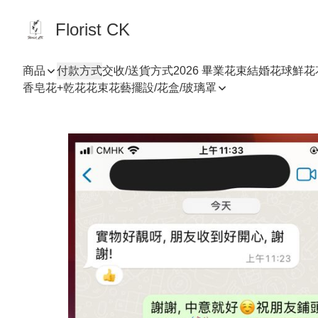
Florist CK
商品
付款方式
交收/送貨方式
2026 畢業花束
結婚花球
鮮花
香皂花+乾花花束
花藝擺設/花盒/玻璃罩