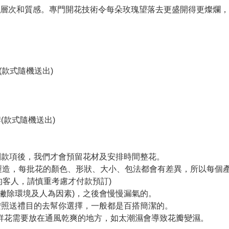
層次和質感。專門開花技術令每朵玫瑰望落去更盛開得更燦爛，
(款式隨機送出)
(款式隨機送出)
收到款項後，我們才會預留花材及安排時間整花。
手製造，每批花的顏色、形狀、大小、包法都會有差異，所以每個
的客人，請慎重考慮才付款預訂)
(撇除環境及人為因素)，之後會慢慢漏氣的。
們會按照送禮目的去幫你選擇，一般都是百搭簡潔的。
保鮮花需要放在通風乾爽的地方，如太潮濕會導致花瓣變濕。