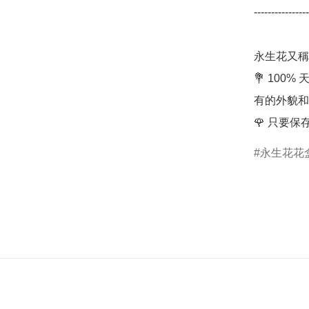
----------------
永生花又稱
💐 10
有的外貌和
🌹 只要
永生花花