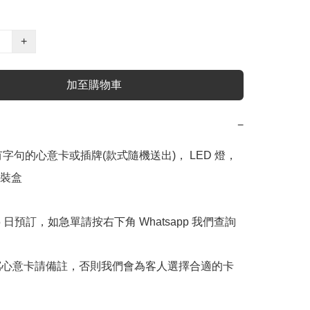
+
加至購物車
−
有字句的心意卡或插牌(款式隨機送出)， LED 燈，
裝盒

 5 日預訂，如急單請按右下角 Whatsapp 我們查詢 
寫心意卡請備註，否則我們會為客人選擇合適的卡