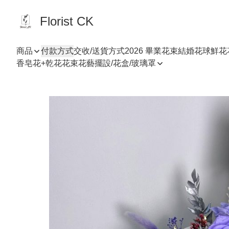
Florist CK
商品
付款方式
交收/送貨方式
2026 畢業花束
結婚花球
鮮花
香皂花+乾花花束
花藝擺設/花盒/玻璃罩