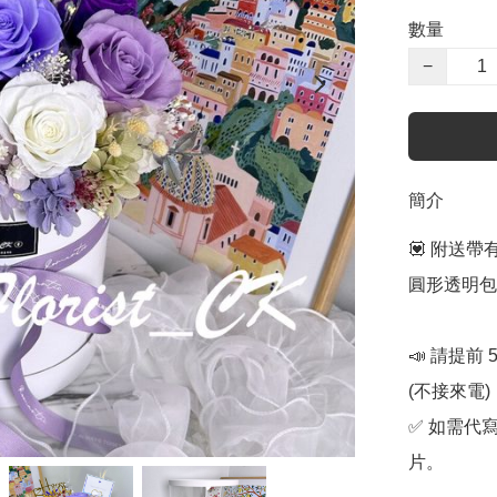
數量
−
簡介
💟 附送帶
圓形透明包
📣 請提前
(不接來電) 

✅ 如需代
片。
