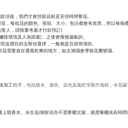
收到款項後，我們才會預留花材及安排時間整花。
手製造，每批花的顏色、形狀、大小、包法都會有差異，所以每個
的客人，請慎重考慮才付款預訂)
(撇除環境及人為因素)，之後會慢慢漏氣的。
們會按照送禮目的去幫你選擇，一般都是百搭簡潔的。
保鮮花需要放在通風乾爽的地方，如太潮濕會導致花瓣變濕。
特殊加工
程序，包括脫水、脫色、染色及風乾等製作過程，令花
朵
花瓣上噴香水。永生花/保鮮花亦不需要曬太陽，過度曝曬或長時