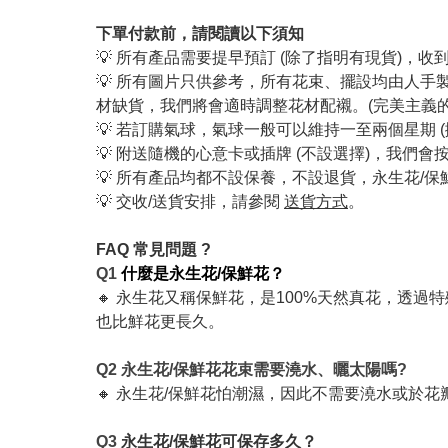
下單付款前，請閱讀以下須知
💡 所有產品需要提早預訂 (除了指明有現貨)，
💡 所有圖片只供參考，所有花束、擺設均由人
材缺貨，我們將會適時調整花材配襯。(完美主義
💡 若訂購氣球，氣球一般可以維持一至兩個星期 
💡 附送隨機的心意卡或插牌 (不設選擇)，我
💡 所有產品均都不設保養，不設退貨，永生花/
💡 交收/送貨安排，請參閱
送貨方式
。
FAQ 常見問題 ?
Q1
什麼是永生花/保鮮花？
🔸 永生花又稱保鮮花，是100%天然真花，透過
也比鮮花更長久。
Q2 永生花/保鮮花花束需要澆水、曬太陽嗎?
🔸 永生花/保鮮花怕潮濕，因此不需要澆水或於
Q3
永生花/保鮮花可保存多久？