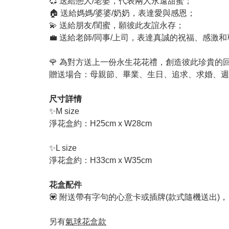
💞 送給戀人/老婆，代表兩人永遠甜蜜；
🏠 送給媽媽/婆婆/奶奶，表達愛與感恩；
💫 送給朋友/閨蜜，願彼此友誼永存；
💼 送給老師/同事/上司，表達真誠的祝福、感激
🌹 為對方送上一份永生花花禮，創造彼此珍貴的
贈送場合：母親節、畢業、生日、追求、求婚、週
尺寸詳情
✨M size
淨花盒約
：H25cm x W28cm
✨L size
淨花盒約：H33cm x W35cm
花盒配件
💟 附送帶有字句的心意卡或插牌(款式隨機送出)，
另有
氣球花盒款