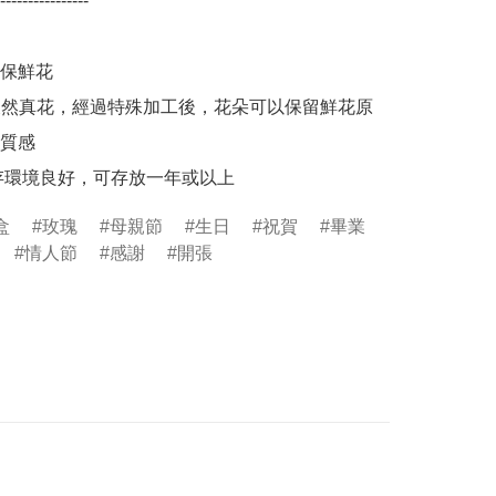
----------------

保鮮花

0% 天然真花，經過特殊加工後，花朵可以保留鮮花原
質感

保存環境良好，可存放一年或以上
盒
玫瑰
母親節
生日
祝賀
畢業
情人節
感謝
開張