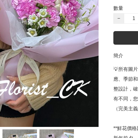
數量
−
簡介
💡所有圖
應、季節和
整設計，確
有不同，您
（完美主義
**鮮花價