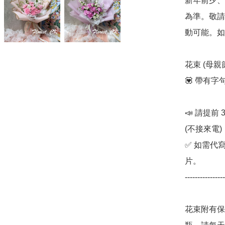
新年前夕、
為準。敬請
動可能。如
花束 (母
💟 帶有字
📣 請提前
(不接來電) 

✅ 如需代
片。

----------------
花束附有保