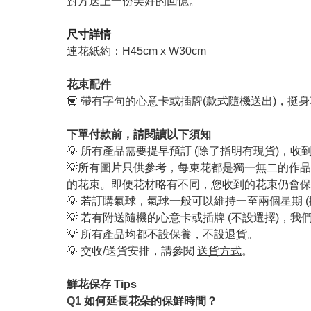
對方送上一份美好的回憶。
尺寸詳情
連花紙約：H45cm x W30cm
花束配件
💟 帶有字句的心意卡或插牌(款式隨機送出)，挺
下單付款前，請閱讀以下須知
💡 所有產品需要提早預訂 (除了指明有現貨)，
💡所有圖片只供參考，每束花都是獨一無二的作
的花束。即便花材略有不同，您收到的花束仍會保
💡 若訂購氣球，氣球一般可以維持一至兩個星期 
💡 若有附送隨機的心意卡或插牌 (不設選擇)
💡 所有產品均都不設保養，不設退貨。
💡 交收/送貨安排，請參閱
送貨方式
。
鮮花保存 Tips
Q1
如何延長花朵的保鮮時間？