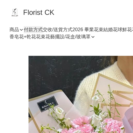
Florist CK
商品
付款方式
交收/送貨方式
2026 畢業花束
結婚花球
鮮花
香皂花+乾花花束
花藝擺設/花盒/玻璃罩