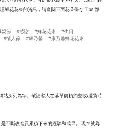
換水並斜剪花莖，可延長花期至 4-7 天。如欲了解
理鮮花花束的資訊，請查閱下面花朵保存 Tips 部
母親節
感謝
鮮花花束
生日
情人節
康乃馨
康乃馨鮮花花束
網站所列為準。敬請客人在落單前預約交收/送貨時
是不斷改進及累積下來的經驗和成果。 現在就為