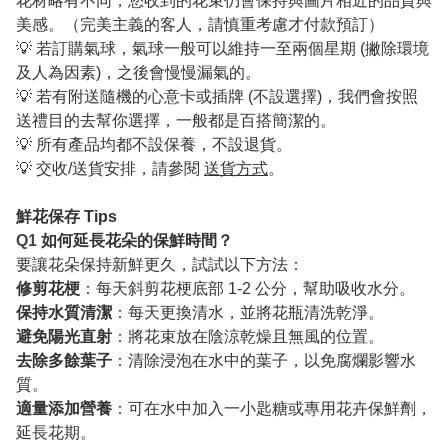
花材略有不同，您收到的花束仍會保持與圖片相近的品質與
美感。（完美主義的客人，請慎重考慮才付款預訂）
💡 若訂購氣球，氣球一般可以維持一至兩個星期 (撇除環境
及人為因素)，之後會慢慢漏氣的。
💡 若有附送隨機的心意卡或插牌 (不設選擇)，我們會按照
送禮目的去幫你選擇，一般都是百搭簡潔的。
💡 所有產品均都不設保養，不設退貨。
💡 交收/送貨安排，請參閱
送貨方式
。
鮮花保存 Tips
Q1
如何延長花朵的保鮮時間？
要讓花朵保持新鮮更久，試試以下方法：
修剪花梗
：每天斜剪花梗底部 1-2 公分，幫助吸收水分。
保持水質清潔
：每天更換清水，並將花瓶清洗乾淨。
避免陽光直射
：將花束放在陰涼乾燥且無風的位置。
去除多餘葉子
：清除浸泡在水中的葉子，以免腐爛影響水
質。
適量添加營養
：可在水中加入一小匙糖或專用花卉保鮮劑，
延長花期。