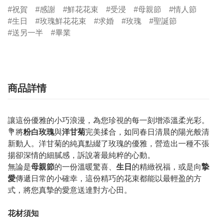
祝賀
感謝
鮮花花束
受浸
母親節
情人節
生日
玫瑰鮮花花束
求婚
玫瑰
聖誕節
送另一半
畢業
商品詳情
讓這份優雅的小巧浪漫，為您珍視的每一刻增添溫柔光彩。
💐將
粉白玫瑰
與
洋甘菊
完美揉合，如同春日清晨的陽光般清
新動人。洋甘菊的純真點綴了玫瑰的優雅，營造出一種不張
揚卻深情的細膩感，訴說著最純粹的心動。
無論是
母親節
的一份溫暖驚喜、
生日
的精緻祝福，或是向
摯
愛
傳遞日常的小確幸，這份精巧的花束都能以最輕盈的方
式，將您真摯的愛意送達對方心田。
花材須知