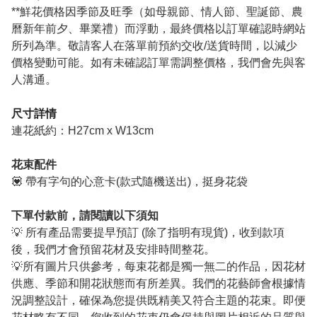
**鮮花價格因季節及旺季（如母親節、情人節、聖誕節、農
曆新年前夕、畢業禮）而浮動，最終價格以訂單確認時網站
所列為準。敬請客人在落單前預約交收/送貨時間，以減少
價格變動可能。如有未確認訂單需調整價格，我們會先與客
人溝通。
尺寸詳情
連花紙約：H27cm x W13cm
花束配件
💟 帶有字句的心意卡(款式隨機送出)，挺身花袋
下單付款前，請閱讀以下須知
💡 所有產品需要提早預訂 (除了指明有現貨)，收到款項
後，我們才會預留花材及安排時間整花。
💡所有圖片只供參考，每束花都是獨一無二的作品，因花材
供應、季節和開花狀態而有所差異。我們的花藝師會根據情
況調整設計，確保為您提供既精美又符合主題的花束。即便