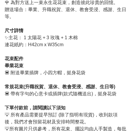
🌹 為對方送上一束永生花花束，創造彼此珍貴的回憶。
贈送場合：畢業、升職祝賀、退休、教會受浸、感謝、生日
等。
尺寸詳情
✨主花： 1 太陽花 + 3 玫瑰 + 1 木棉
連花紙約：H42cm x W35cm
花束配件
畢業花束
💟 附送畢業插牌，小四方帽，挺身花袋
常規花束(升職祝賀、退休、教會受浸、感謝、生日等)
💟 帶有字句的心意卡或插牌(款式隨機送出)，挺身花袋
下單付款前，請閱讀以下須知
💡 所有產品需要提早預訂 (除了指明有現貨)，收到款項
後，我們才會預留花材及安排時間整花。
💡所有圖片只供參考，所有花束、擺設均由人手製造，每批