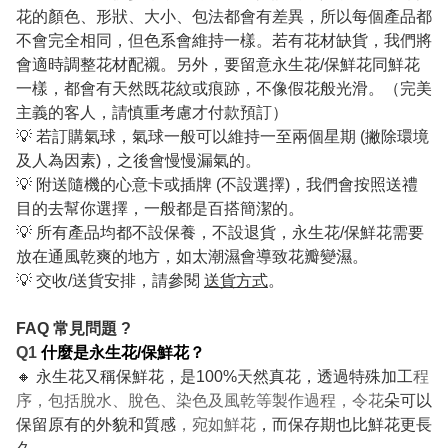
花的顏色、形狀、大小、包法都會有差異，所以每個產品都
不會完全相同，但色系會維持一樣。若有花材缺貨，我們將
會適時調整花材配襯。另外，要留意永生花/保鮮花同鮮花
一樣，都會有天然既花紋或痕跡，不像假花般光滑。（完美
主義的客人，請慎重考慮才付款預訂）
💡 若訂購氣球，氣球一般可以維持一至兩個星期 (撇除環境
及人為因素)，之後會慢慢漏氣的。
💡 附送隨機的心意卡或插牌 (不設選擇)，我們會按照送禮
目的去幫你選擇，一般都是百搭簡潔的。
💡 所有產品均都不設保養，不設退貨，永生花/保鮮花需要
放在通風乾爽的地方，如太潮濕會導致花瓣變濕。
💡 交收/送貨安排，請參閱
送貨方式
。
FAQ 常見問題 ?
Q1
什麼是永生花/保鮮花？
🔸 永生花又稱保鮮花，是100%天然真花，透過特殊加工
程
序，包括脫水、脫色、染色及風乾等製作過程，令花
朵可以
保留原有的外貌和質感
，宛如鮮花
，而保存期也比鮮花更長