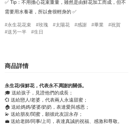
✅ Tip：不用擔心花束重量，雖然是由鮮花加工而成，但不
需要用水養著，所以會很輕身的 ✅
永生花花束
玫瑰
太陽花
感謝
畢業
祝賀
送另一半
生日
商品詳情
永生花/保鮮花，代表永不凋謝的關係。
🎓 送給孩子，見證他們的成長；
💞 送給戀人/老婆，代表兩人永遠甜蜜；
🏠 送給媽媽/婆婆/奶奶，表達愛與感恩；
💫 送給朋友/閨蜜，願彼此友誼永存；
💼 送給老師/同事/上司，表達真誠的祝福、感激和尊敬。