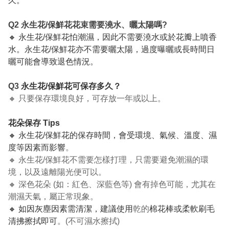
久。
Q2 永生花/保鮮花花束需要澆水、曬太陽嗎?
🔸 永生花/保鮮花怕潮濕，因此不需要澆水或於花瓣上噴香
水。永生花/保鮮花亦不需要曬太陽，過度曝曬或長時間日
曬可能會導致退色情況。
Q3
永生花/保鮮花可保存多久？
🔸 只要保存環境良好，可存放一年或以上。
花朵保存 Tips
🔸 永生花/保鮮花的保存時間，會受環境、氣候、溫度、濕
度等因素而影響
。
🔸 永生花/保鮮花不需要怎樣打理，只需要避免潮濕的環
境，以及遠離陽光便可以。
🔸 深色花朵 (如：紅色、深藍色等) 會有掉色可能，尤其在
潮濕天氣，屬正常現象。
🔸 如因灰塵因素需清潔，建議使用
乾的
棉花棒或柔軟刷毛
清拂擦拭即可
。(不可濕水擦拭)