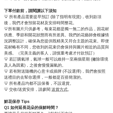
下單付款前，請閱讀以下須知
💡 所有產品需要提早預訂 (除了指明有現貨)，收到款項
後，我們才會預留花材及安排時間整花。
💡所有圖片只供參考，每束花都是獨一無二的作品，因花材
供應、季節和開花狀態而有所差異。我們的花藝師會根據情
況調整設計，確保為您提供既精美又符合主題的花束。即便
花材略有不同，您收到的花束仍會保持與圖片相近的品質與
美感。（完美主義的客人，請慎重考慮才付款預訂）
💡 若訂購氣球，氣球一般可以維持一至兩個星期 (撇除環境
及人為因素)，之後會慢慢漏氣的。
💡 若有附送隨機的心意卡或插牌 (不設選擇)，我們會按照
送禮目的去幫你選擇，一般都是百搭簡潔的。
💡 所有產品均都不設保養，不設退貨。
💡 交收/送貨安排，請參閱
送貨方式
。
鮮花保存 Tips
Q1
如何延長花朵的保鮮時間？