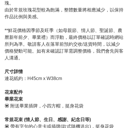
瑰。
由於常規玫瑰花型較為飽滿，整體數量將相應減少，以保持
作品比例與美感。
**鮮花價格因季節及旺季（如母親節、情人節、聖誕節、農
曆新年前夕、畢業禮）而浮動，最終價格以訂單確認時網站
所列為準。敬請客人在落單前預約交收/送貨時間，以減少
價格變動可能。如有未確認訂單需調整價格，我們會先與客
人溝通。
尺寸詳情
連花紙約：H45cm x W38cm
花束配件
畢業花束
💟 附送畢業插牌，小四方帽，挺身花袋
常規花束 (情人節、生日、感謝、紀念日等)
💟 帶有字句的心意卡或插牌(款式隨機送出)，挺身花袋