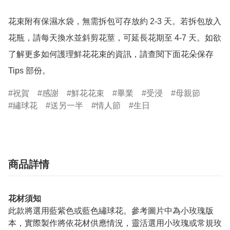
花束附有保濕水袋，無需拆包可存放約 2-3 天。若拆包放入
花瓶，請每天換水並斜剪花莖，可延長花期至 4-7 天。如欲
了解更多如何護理鮮花花束的資訊，請查閱下面花朵保存 
Tips 部份。
祝賀
感謝
鮮花花束
畢業
受浸
母親節
繡球花
送另一半
情人節
生日
商品詳情
花材須知
此款將選用藍紫色或藍色繡球花。參考圖片中為小玫瑰版
本，實際製作將依花材供應情況，靈活選用小玫瑰或常規玫