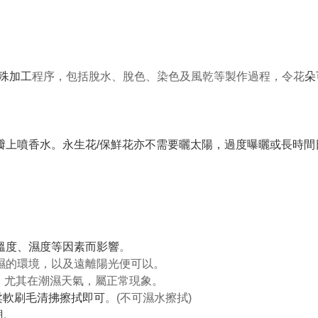
特殊加工
程序，包括脫水、脫色、染色及風乾等製作過程，令花
朵
花瓣上噴香水。永生花/保鮮花亦不需要曬太陽，過度曝曬或長時
、溫度、濕度等因素而影響
。
潮濕的環境，以及遠離陽光便可以。
可能，尤其在潮濕天氣，屬正常現象。
柔軟刷毛清拂擦拭即可
。(不可濕水擦拭)
潮
。