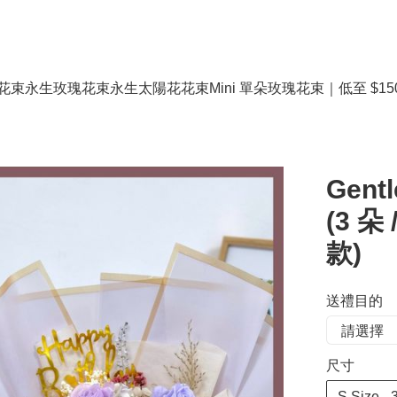
花束
永生玫瑰花束
永生太陽花花束
Mini 單朵玫瑰花束｜低至 $15
Gen
(3 朵 
款)
送禮目的
尺寸
S Size 