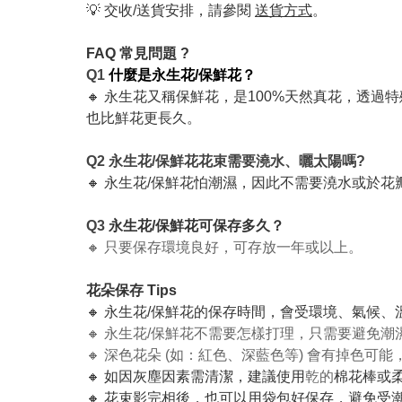
💡 交收/送貨安排，請參閱
送貨方式
。
FAQ 常見問題 ?
Q1
什麼是永生花/保鮮花？
🔸 永生花又稱保鮮花，是100%天然真花，透過
也比鮮花更長久。
Q2 永生花/保鮮花花束需要澆水、曬太陽嗎?
🔸 永生花/保鮮花怕潮濕，因此不需要澆水或於
Q3
永生花/保鮮花可保存多久？
🔸 只要保存環境良好，可存放一年或以上。
花朵保存 Tips
🔸 永生花/保鮮花的保存時間，會受環境、氣候
🔸 永生花/保鮮花不需要怎樣打理，只需要避免
🔸 深色花朵 (如：紅色、深藍色等) 會有掉色
🔸 如因灰塵因素需清潔，建議使用
乾的
棉花棒或
🔸 花束影完相後，也可以用袋包好保存，避免受