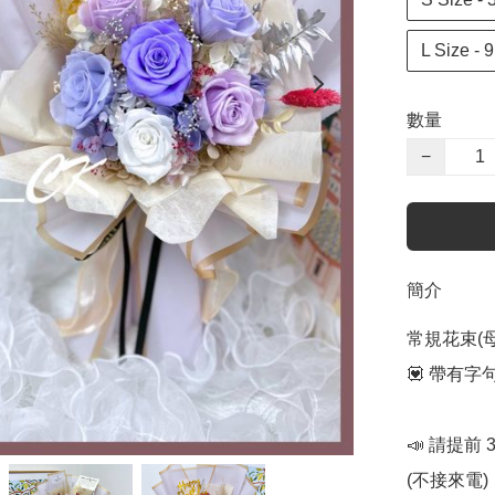
L Size 
數量
−
簡介
常規花束(
💟 帶有
📣 請提前
(不接來電) 
