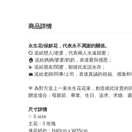
商品詳情
永生花/保鮮花，代表永不凋謝的關係。
💞 送給戀人/老婆，代表兩人永遠甜蜜；
🏠 送給媽媽/婆婆/奶奶，表達愛與感恩；
💫 送給朋友/閨蜜，願彼此友誼永存；
💼 送給老師/同事/上司，表達真誠的祝福、感激
🌹 為對方送上一束永生花花束，創造彼此珍貴的
贈送場合：母親節、畢業、生日、追求、求婚、週
尺寸詳情
✨ S size
主花：3 玫瑰
連花紙約：H40cm x W35cm