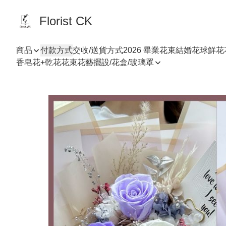
Florist CK
商品
付款方式
交收/送貨方式
2026 畢業花束
結婚花球
鮮花
香皂花+乾花花束
花藝擺設/花盒/玻璃罩