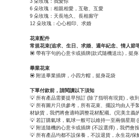
3 朵玫瑰：我愛你
6 朵玫瑰：相親相愛，互敬、互愛
9 朵玫瑰：天長地久、長相廝守
12 朵玫瑰：心心相印、求婚
花束配件
常規花束(追求、生日、求婚、週年紀念、情人節等
💟 帶有字句的心意卡或插牌(款式隨機送出)，挺
畢業花束
💟 附送畢業插牌，小四方帽，挺身花袋
下單付款前，請閱讀以下須知
💡 所有產品需要提早預訂 (除了指明有現貨)，
💡 所有圖片只供參考，所有花束、擺設均由人
材缺貨，我們將會適時調整花材配襯。(完美主義
💡 若訂購氣球，氣球一般可以維持一至兩個星期 
💡 附送隨機的心意卡或插牌 (不設選擇)，我
💡 所有產品均都不設保養，不設退貨，永生花/