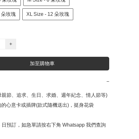
- 9 朵玫瑰
XL Size - 12 朵玫瑰
+
加至購物車
−
母親節、追求、生日、求婚、週年紀念、情人節等) 

字句的心意卡或插牌(款式隨機送出)，挺身花袋

 3 日預訂，如急單請按右下角 Whatsapp 我們查詢 