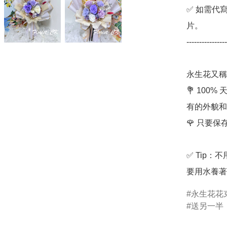
✅ 如需代
片。

----------------
永生花又稱
💐 10
有的外貌和
🌹 只要
✅ Tip
要用水養著
永生花花
送另一半