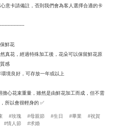
寫心意卡請備註，否則我們會為客人選擇合適的卡
----------------

保鮮花

0% 天然真花，經過特殊加工後，花朵可以保留鮮花原
質感

保存環境良好，可存放一年或以上

：不用擔心花束重量，雖然是由鮮花加工而成，但不需
，所以會很輕身的 ✅
束
玫瑰
母親節
生日
畢業
祝賀
情人節
求婚