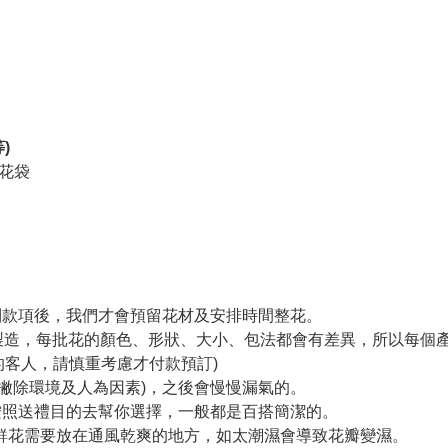
)
身花袋
收到款項後，我們才會預留花材及安排時間整花。
手製造，每批花的顏色、形狀、大小、包法都會有差異，所以每個
的客人，請慎重考慮才付款預訂)
(撇除環境及人為因素)，之後會慢慢漏氣的。
們會按照送禮目的去幫你選擇，一般都是百搭簡潔的。
保鮮花需要放在通風乾爽的地方，如太潮濕會導致花瓣變濕。