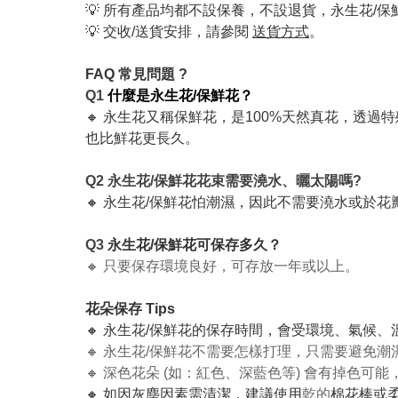
💡 所有產品均都不設保養，不設退貨，永生花/
💡 交收/送貨安排，請參閱
送貨方式
。
FAQ 常見問題 ?
Q1
什麼是永生花/保鮮花？
🔸 永生花又稱保鮮花，是100%天然真花，透過
也比鮮花更長久。
Q2 永生花/保鮮花花束需要澆水、曬太陽嗎?
🔸 永生花/保鮮花怕潮濕，因此不需要澆水或於
Q3
永生花/保鮮花可保存多久？
🔸 只要保存環境良好，可存放一年或以上。
花朵保存 Tips
🔸 永生花/保鮮花的保存時間，會受環境、氣候
🔸 永生花/保鮮花不需要怎樣打理，只需要避免
🔸 深色花朵 (如：紅色、深藍色等) 會有掉色
🔸 如因灰塵因素需清潔，建議使用
乾的
棉花棒或