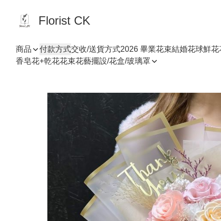
Florist CK
商品
付款方式
交收/送貨方式
2026 畢業花束
結婚花球
鮮花
香皂花+乾花花束
花藝擺設/花盒/玻璃罩