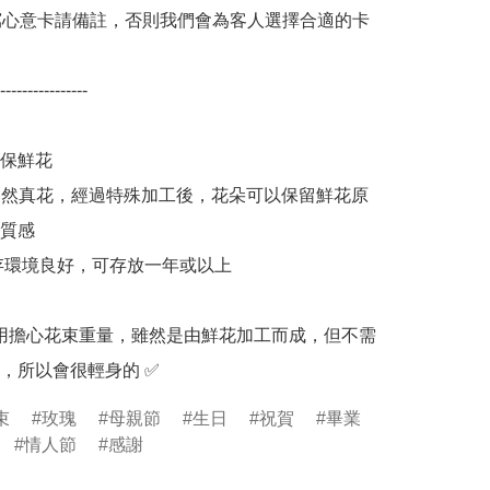
寫心意卡請備註，否則我們會為客人選擇合適的卡
----------------

保鮮花

0% 天然真花，經過特殊加工後，花朵可以保留鮮花原
質感

保存環境良好，可存放一年或以上

：不用擔心花束重量，雖然是由鮮花加工而成，但不需
，所以會很輕身的 ✅
束
玫瑰
母親節
生日
祝賀
畢業
情人節
感謝