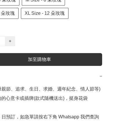
- 9 朵玫瑰
XL Size - 12 朵玫瑰
+
加至購物車
−
母親節、追求、生日、求婚、週年紀念、情人節等) 

字句的心意卡或插牌(款式隨機送出)，挺身花袋

 3 日預訂，如急單請按右下角 Whatsapp 我們查詢 