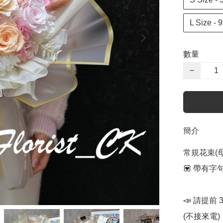
L Size 
數量
−
簡介
常規花束(
💟 帶有
📣 請提前
(不接來電) 
