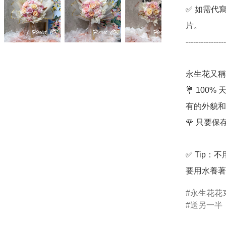
✅ 如需代
片。

----------------
永生花又稱
💐 10
有的外貌和
🌹 只要
✅ Tip
要用水養著
永生花花
送另一半