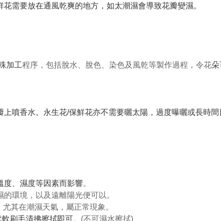
保鮮花需要放在通風乾爽的地方，如太潮濕會導致花瓣變濕。
特殊加工
程序，包括脫水、脫色、染色及風乾等製作過程，令花
朵
花瓣上噴香水。永生花/保鮮花亦不需要曬太陽，過度曝曬或長時
、溫度、濕度等因素而影響
。
潮濕的環境，以及遠離陽光便可以。
可能，尤其在潮濕天氣，屬正常現象。
柔軟刷毛清拂擦拭即可
。(不可濕水擦拭)