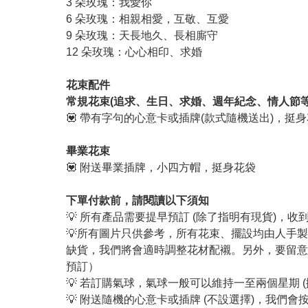
3 朵玫瑰：我愛你
6 朵玫瑰：相親相愛，互敬、互愛
9 朵玫瑰：天長地久、長相廝守
12 朵玫瑰：心心相印、求婚
花束配件
常規花束(追求、生日、求婚、週年紀念、情人節等
💟 帶有字句的心意卡或插牌(款式隨機送出)，挺
畢業花束
💟 附送畢業插牌，小四方帽，挺身花袋
下單付款前，請閱讀以下須知
💡 所有產品需要提早預訂 (除了指明有現貨)，
💡所有圖片只供參考，所有花束、擺設均由人手
缺貨，我們將會適時調整花材配襯。另外，要留意
預訂）
💡 若訂購氣球，氣球一般可以維持一至兩個星期 
💡 附送隨機的心意卡或插牌 (不設選擇)，我