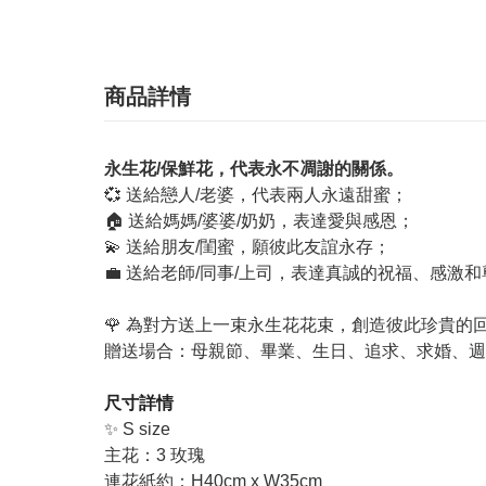
商品詳情
永生花/保鮮花，代表永不凋謝的關係。
💞 送給戀人/老婆，代表兩人永遠甜蜜；
🏠 送給媽媽/婆婆/奶奶，表達愛與感恩；
💫 送給朋友/閨蜜，願彼此友誼永存；
💼 送給老師/同事/上司，表達真誠的祝福、感激
🌹 為對方送上一束永生花花束，創造彼此珍貴的
贈送場合：母親節、畢業、生日、追求、求婚、週
尺寸詳情
✨ S size
主花：3 玫瑰
連花紙約：H40cm x W35cm