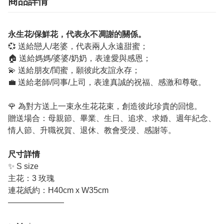
商品詳情
永生花/保鮮花，代表永不凋謝的關係。
💞 送給戀人/老婆，代表兩人永遠甜蜜；
🏠 送給媽媽/婆婆/奶奶，表達愛與感恩；
💫 送給朋友/閨蜜，願彼此友誼永存；
💼 送給老師/同事/上司，表達真誠的祝福、感激和尊敬。
🌹 為對方送上一束永生花花束，創造彼此珍貴的回憶。
贈送場合：母親節、畢業、生日、追求、求婚、週年紀念、
情人節、升職祝賀、退休、教會受浸、感謝等。
尺寸詳情
✨ S size
主花：3 玫瑰
連花紙約：H40cm x W35cm
———————