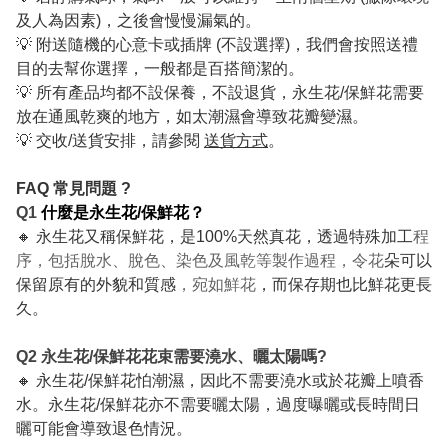
及人為因素)，之後會慢慢漏氣的。
💡 附送隨機的心意卡或插牌 (不設選擇)，我們會按照送禮
目的去幫你選擇，一般都是百搭簡潔的。
💡 所有產品均都不設保養，不設退貨，永生花/保鮮花需要
放在通風乾爽的地方，如太潮濕會導致花瓣變濕。
💡 交收/送貨安排，請參閱
送貨方式
。
FAQ 常見問題 ?
Q1
什麼是永生花/保鮮花？
🔸 永生花又稱保鮮花，是100%天然真花，透過特殊加工
程
序，包括脫水、脫色、染色及風乾等製作過程，令花
朵可以
保留原有的外貌和質感
，宛如鮮花
，而保存期也比鮮花更長
久。
Q2 永生花/保鮮花花束需要澆水、曬太陽嗎?
🔸 永生花/保鮮花怕潮濕，因此不需要澆水或於花瓣上噴香
水。永生花/保鮮花亦不需要曬太陽，過度曝曬或長時間日
曬可能會導致退色情況。