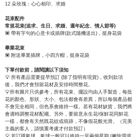
12 朵玫瑰：心心相印、求婚
花束配件
常規花束(追求、生日、求婚、週年紀念、情人節等)
💟 帶有字句的心意卡或插牌(款式隨機送出)，挺身花袋
畢業花束
💟 附送畢業插牌，小四方帽，挺身花袋
下單付款前，請閱讀以下須知
💡 所有產品需要提早預訂 (除了指明有現貨)，收到款項
後，我們才會預留花材及安排時間整花。
💡所有圖片只供參考，所有花束、擺設均由人手製造，每批
花的顏色、形狀、大小、包法都會有差異，所以每個產品都
不會完全相同，但色系會維持一樣。若有花材缺貨，我們將
會適時調整花材配襯。另外，要留意永生花/保鮮花同鮮花
一樣，都會有天然既花紋或痕跡，不像假花般光滑。（完美
主義的客人，請慎重考慮才付款預訂）
💡 若訂購氣球，氣球一般可以維持一至兩個星期 (撇除環境