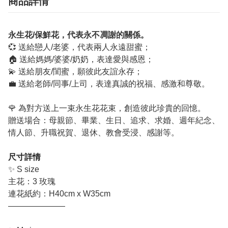
商品詳情
永生花/保鮮花，代表永不凋謝的關係。
💞 送給戀人/老婆，代表兩人永遠甜蜜；
🏠 送給媽媽/婆婆/奶奶，表達愛與感恩；
💫 送給朋友/閨蜜，願彼此友誼永存；
💼 送給老師/同事/上司，表達真誠的祝福、感激和尊敬。
🌹 為對方送上一束永生花花束，創造彼此珍貴的回憶。
贈送場合：母親節、畢業、生日、追求、求婚、週年紀念、
情人節、升職祝賀、退休、教會受浸、感謝等。
尺寸詳情
✨ S size
主花：3 玫瑰
連花紙約：H40cm x W35cm
———————