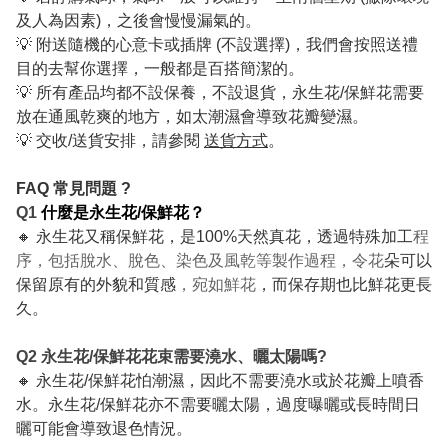
及人為因素)，之後會慢慢漏氣的。
💡 附送隨機的心意卡或插牌 (不設選擇)，我們會按照送禮
目的去幫你選擇，一般都是百搭簡潔的。
💡 所有產品均都不設保養，不設退貨，永生花/保鮮花需要
放在通風乾爽的地方，如太潮濕會導致花瓣變濕。
💡 交收/送貨安排，請參閱
送貨方式
。
FAQ 常見問題 ?
Q1
什麼是永生花/保鮮花？
🔸 永生花又稱保鮮花，是100%天然真花，透過特殊加工
程
序，包括脫水、脫色、染色及風乾等製作過程，令花
朵可以
保留原有的外貌和質感
，宛如鮮花
，而保存期也比鮮花更長
久。
Q2 永生花/保鮮花花束需要澆水、曬太陽嗎?
🔸 永生花/保鮮花怕潮濕，因此不需要澆水或於花瓣上噴香
水。永生花/保鮮花亦不需要曬太陽，過度曝曬或長時間日
曬可能會導致退色情況。