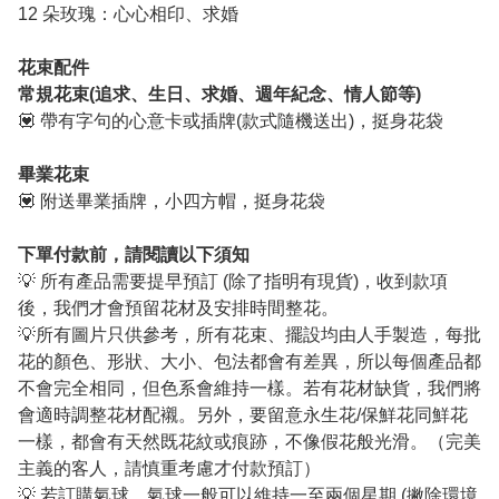
12 朵玫瑰：心心相印、求婚
花束配件
常規花束(追求、生日、求婚、週年紀念、情人節等)
💟 帶有字句的心意卡或插牌(款式隨機送出)，挺身花袋
畢業花束
💟 附送畢業插牌，小四方帽，挺身花袋
下單付款前，請閱讀以下須知
💡 所有產品需要提早預訂 (除了指明有現貨)，收到款項
後，我們才會預留花材及安排時間整花。
💡所有圖片只供參考，所有花束、擺設均由人手製造，每批
花的顏色、形狀、大小、包法都會有差異，所以每個產品都
不會完全相同，但色系會維持一樣。若有花材缺貨，我們將
會適時調整花材配襯。另外，要留意永生花/保鮮花同鮮花
一樣，都會有天然既花紋或痕跡，不像假花般光滑。（完美
主義的客人，請慎重考慮才付款預訂）
💡 若訂購氣球，氣球一般可以維持一至兩個星期 (撇除環境