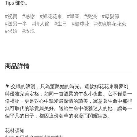
Tips 部份。
祝賀
感謝
鮮花花束
畢業
受浸
母親節
送另一半
情人節
生日
繡球花
玫瑰鮮花花束
求婚
玫瑰
商品詳情
💐
交織的浪漫，只為驚艷她的時光。這款鮮花花束將夢幻
與優雅完美定格，如同一首溫柔的午夜小夜曲。它不僅是一
份禮物，更是對心中摯愛最深情的讚美，寓意著生命中那些
無可取代的珍貴與美好。送給生命中優雅迷人的她，讓每一
個平凡的日子，都因這份奢華的浪漫而閃耀綻放。
花材須知