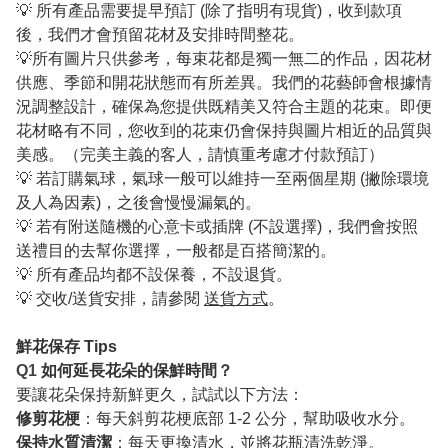
💡 所有產品需要提早預訂 (除了指明有現貨)，收到款項
後，我們才會預留花材及安排時間整花。
💡所有圖片只供參考，每束花都是獨一無二的作品，因花材
供應、季節和開花狀態而有所差異。我們的花藝師會根據情
況調整設計，確保為您提供既精美又符合主題的花束。即便
花材略有不同，您收到的花束仍會保持與圖片相近的品質與
美感。（完美主義的客人，請慎重考慮才付款預訂）
💡 若訂購氣球，氣球一般可以維持一至兩個星期 (撇除環境
及人為因素)，之後會慢慢漏氣的。
💡 若有附送隨機的心意卡或插牌 (不設選擇)，我們會按照
送禮目的去幫你選擇，一般都是百搭簡潔的。
💡 所有產品均都不設保養，不設退貨。
💡 交收/送貨安排，請參閱
送貨方式
。
鮮花保存 Tips
Q1
如何延長花朵的保鮮時間？
要讓花朵保持新鮮更久，試試以下方法：
修剪花梗
：每天斜剪花梗底部 1-2 公分，幫助吸收水分。
保持水質清潔
：每天更換清水，並將花瓶清洗乾淨。