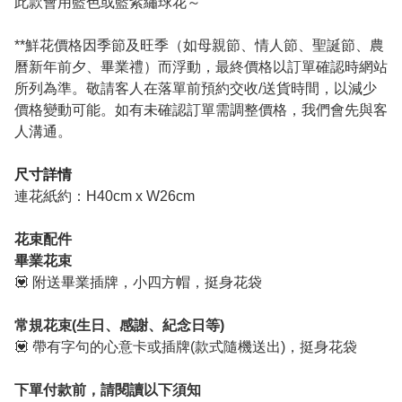
此款會用藍色或藍紫繡球花～
**鮮花價格因季節及旺季（如母親節、情人節、聖誕節、農
曆新年前夕、畢業禮）而浮動，最終價格以訂單確認時網站
所列為準。敬請客人在落單前預約交收/送貨時間，以減少
價格變動可能。如有未確認訂單需調整價格，我們會先與客
人溝通。
尺寸詳情
連花紙約：H40cm x W26cm
花束配件
畢業花束
💟 附送畢業插牌，小四方帽，挺身花袋
常規花束(生日、感謝、紀念日等)
💟 帶有字句的心意卡或插牌(款式隨機送出)，挺身花袋
下單付款前，請閱讀以下須知