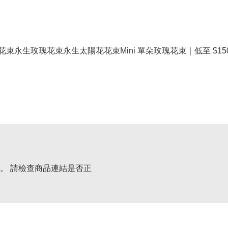
花束
永生玫瑰花束
永生太陽花花束
Mini 單朵玫瑰花束｜低至 $15
。 請檢查商品連結是否正