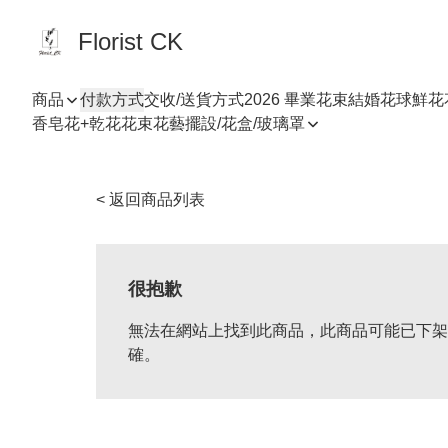
Florist CK
商品
付款方式
交收/送貨方式
2026 畢業花束
結婚花球
鮮花
香皂花+乾花花束
花藝擺設/花盒/玻璃罩
< 返回商品列表
很抱歉
無法在網站上找到此商品，此商品可能已下架
確。