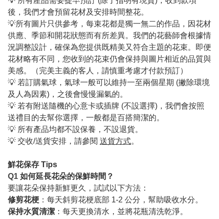
💡 所有產品需要提早預訂 (除了指明有現貨)，收到款項
後，我們才會預留花材及安排時間整花。
💡所有圖片只供參考，每束花都是獨一無二的作品，因花材
供應、季節和開花狀態而有所差異。我們的花藝師會根據情
況調整設計，確保為您提供既精美又符合主題的花束。即便
花材略有不同，您收到的花束仍會保持與圖片相近的品質與
美感。（完美主義的客人，請慎重考慮才付款預訂）
💡 若訂購氣球，氣球一般可以維持一至兩個星期 (撇除環境
及人為因素)，之後會慢慢漏氣的。
💡 若有附送隨機的心意卡或插牌 (不設選擇)，我們會按照
送禮目的去幫你選擇，一般都是百搭簡潔的。
💡 所有產品均都不設保養，不設退貨。
💡 交收/送貨安排，請參閱
送貨方式
。
鮮花保存 Tips
Q1
如何延長花朵的保鮮時間？
要讓花朵保持新鮮更久，試試以下方法：
修剪花梗
：每天斜剪花梗底部 1-2 公分，幫助吸收水分。
保持水質清潔
：每天更換清水，並將花瓶清洗乾淨。