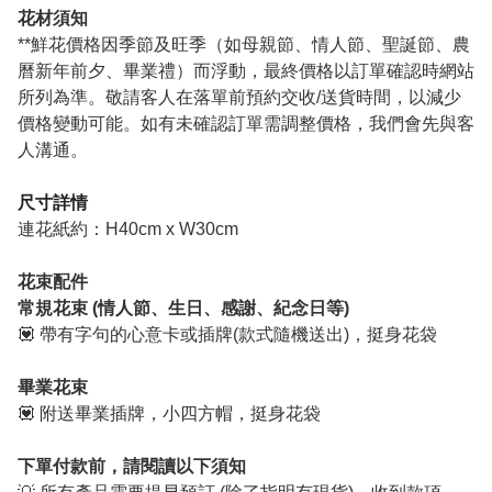
花材須知
**鮮花價格因季節及旺季（如母親節、情人節、聖誕節、農
曆新年前夕、畢業禮）而浮動，最終價格以訂單確認時網站
所列為準。敬請客人在落單前預約交收/送貨時間，以減少
價格變動可能。如有未確認訂單需調整價格，我們會先與客
人溝通。
尺寸詳情
連花紙約：H40cm x W30cm
花束配件
常規花束 (
情人節、
生日、感謝、紀念日等)
💟 帶有字句的心意卡或插牌(款式隨機送出)，挺身花袋
畢業花束
💟 附送畢業插牌，小四方帽，挺身花袋
下單付款前，請閱讀以下須知