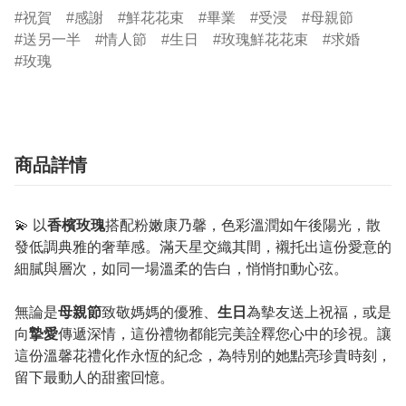
祝賀
感謝
鮮花花束
畢業
受浸
母親節
送另一半
情人節
生日
玫瑰鮮花花束
求婚
玫瑰
商品詳情
💫
以
香檳玫瑰
搭配粉嫩康乃馨，色彩溫潤如午後陽光，散
發低調典雅的奢華感。滿天星交織其間，襯托出這份愛意的
細膩與層次，如同一場溫柔的告白，悄悄扣動心弦。
無論是
母親節
致敬媽媽的優雅、
生日
為摰友送上祝福，或是
向
摯愛
傳遞深情，這份禮物都能完美詮釋您心中的珍視。讓
這份溫馨花禮化作永恆的紀念，為特別的她點亮珍貴時刻，
留下最動人的甜蜜回憶。