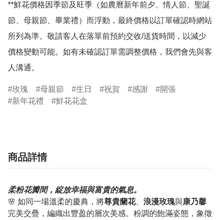
**鮮花價格因季節及旺季（如農曆新年前夕、情人節、聖誕
節、母親節、畢業禮）而浮動，最終價格以訂單確認時網站
所列為準。敬請客人在落單前預約交收/送貨時間，以減少
價格變動可能。如有未確認訂單需調整價格，我們會先與客
人溝通。
玫瑰
母親節
生日
祝賀
感謝
開張
新年花禮
鮮花花盒
商品詳情
柔粉花瓣間，綻放幸福與富貴的氣息。
🌸 如同一場溫柔的慶典，將
尊貴蘭花
、
浪漫玫瑰
與
康乃馨
完美交疊，編織出豐盈的層次美感。粉調的飽滿姿態，象徵