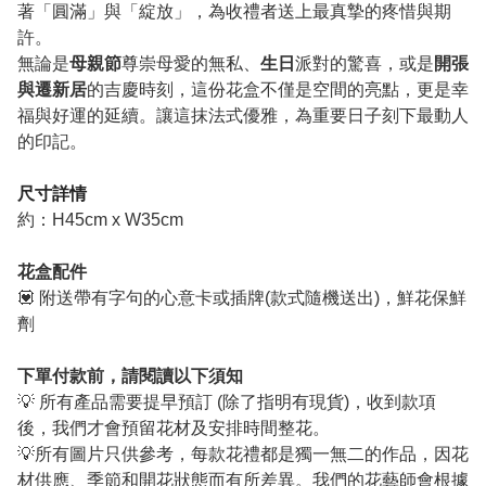
著「圓滿」與「綻放」，為收禮者送上最真摯的疼惜與期
許。
無論是
母親節
尊崇母愛的無私、
生日
派對的驚喜，或是
開張
與遷新居
的吉慶時刻，這份花盒不僅是空間的亮點，更是幸
福與好運的延續。讓這抹法式優雅，為重要日子刻下最動人
的印記。
尺寸詳情
約：H45cm x W35cm
花盒配件
💟 附送帶有字句的心意卡或插牌(款式隨機送出)，鮮花保鮮
劑
下單付款前，請閱讀以下須知
💡 所有產品需要提早預訂 (除了指明有現貨)，收到款項
後，我們才會預留花材及安排時間整花。
💡所有圖片只供參考，每款花禮都是獨一無二的作品，因花
材供應、季節和開花狀態而有所差異。我們的花藝師會根據