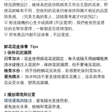
情況調整設計，確保為您提供既精美又符合主題的花束。即
便花材略有不同，您收到的花束仍會保持與圖片相近的品質
與美感。（完美主義的客人，請慎重考慮才付款預訂）
💡 附送隨機的心意卡或插牌 (不設選擇)，我們會按照送禮
目的去幫你選擇，一般都是百搭簡潔的。
💡 所有產品均都不設保養，不設退貨。
鮮花花盒保養
Tips
1
保持花泥濕潤
日常加水：
花盒使用插花花泥固定，每天或隔天用細嘴瓶將
清水緩慢注入花泥中，保持花泥濕潤，但不要淹沒花頭。
檢查水份：
用手指輕觸花泥表面，若感覺乾燥則需加水。
避免噴水：
加水時請不要直接噴灑至花瓣上，這容易導致
花朵受水傷、變黑或腐爛。
2
擺放環境與位置
環境通風與陰涼，
避免陽光直接照射。
避免放在水果、植物和電器旁邊。