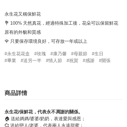
永生花又稱保鮮花

💐 100% 天然真花，經過特殊加工後，花朵可以保留鮮花
原有的外貌和質感

🌹 只要保存環境良好，可存放一年或以上
永生花花盒
玫瑰
康乃馨
母親節
生日
畢業
送另一半
情人節
祝賀
感謝
開張
商品詳情
永生花/保鮮花，代表永不凋謝的關係。
🏠 送給媽媽/婆婆/奶奶，表達愛與感恩；
💞 送給戀人/老婆，代表兩人永遠甜蜜；