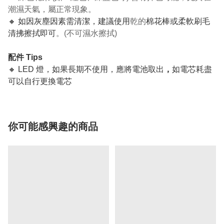
潮濕天氣，屬正常現象。
🔸 如因灰塵因素需清潔，建議使用
乾的
棉花棒或柔軟刷毛
清拂擦拭即可
。(不可濕水擦拭)
配件 Tips
🔸 LED 燈，如果長期不使用，應將電池取出
，
如電芯耗盡
可以自行更換電芯
你可能感興趣的商品