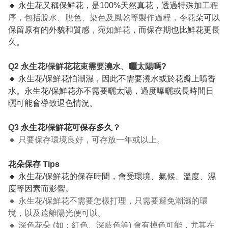
🔸 永生花又稱保鮮花，是100%天然真花，透過特殊加工
程
序，包括脫水、脫色、染色及風乾等製作過程，令花
朵可以
保留原有的外貌和質感
，宛如鮮花
，而保存期也比鮮花更長
久。
Q2 永生花/保鮮花花束需要澆水、曬太陽嗎?
🔸 永生花/保鮮花怕潮濕，因此不需要澆水或於花瓣上噴香
水。永生花/保鮮花亦不需要曬太陽，過度曝曬或長時間日
曬可能會導致退色情況。
Q3
永生花/保鮮花可保存多久？
🔸 只要保存環境良好，可存放一年或以上。
花朵保存 Tips
🔸 永生花/保鮮花的保存時間，會受環境、氣候、溫度、濕
度等因素而影響
。
🔸 永生花/保鮮花不需要怎樣打理，只需要避免潮濕的環
境，以及遠離陽光便可以。
🔸 深色花朵 (如：紅色、深藍色等) 會有掉色可能，尤其在