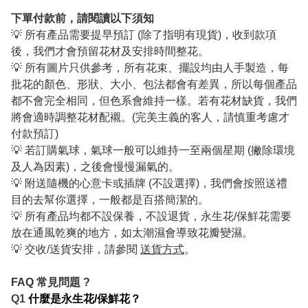
下單付款前，請閱讀以下須知
💡 所有產品需要提早預訂 (除了指明有現貨)，收到款項
後，我們才會預留花材及安排時間整花。
💡 所有圖片只供參考，所有花束、擺設均由人手製造，每
批花的顏色、形狀、大小、包法都會有差異，所以每個產品
都不會完全相同，但色系會維持一樣。若有花材缺貨，我們
將會適時調整花材配襯。(完美主義的客人，請慎重考慮才
付款預訂)
💡 若訂購氣球，氣球一般可以維持一至兩個星期 (撇除環境
及人為因素)，之後會慢慢漏氣的。
💡 附送隨機的心意卡或插牌 (不設選擇)，我們會按照送禮
目的去幫你選擇，一般都是百搭簡潔的。
💡 所有產品均都不設保養，不設退貨，永生花/保鮮花需要
放在通風乾爽的地方，如太潮濕會導致花瓣變濕。
💡 交收/送貨安排，請參閱
送貨方式
。
FAQ 常見問題 ?
Q1
什麼是永生花/保鮮花？