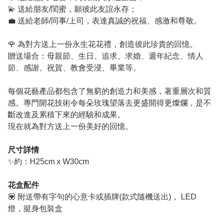
💫 送給朋友/閨蜜，願彼此友誼永存；
💼 送給老師/同事/上司，表達真誠的祝福、感激和尊敬。
🌹 為對方送上一份永生花花禮，創造彼此珍貴的回憶。
贈送場合：母親節、生日、追求、求婚、週年紀念、情人
節、感謝、祝賀、教會受浸、畢業等。
每個花藝產品都包含了無窮的創造力和美感，著重層次和質
感。專門開花技術令每朵玫瑰望落去更盛開得更燦爛，是不
斷改進及累積下來的經驗和成果。
現在就為對方送上一份美好的回憶。
尺寸詳情
✨約：H25cm x W30cm
花盒配件
💟 附送帶有字句的心意卡或插牌(款式隨機送出)， LED
燈，挺身包裝盒