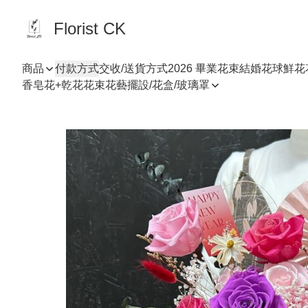
Florist CK
商品
付款方式
交收/送貨方式
2026 畢業花束
結婚花球
鮮花
香皂花+乾花花束
花藝擺設/花盒/玻璃罩