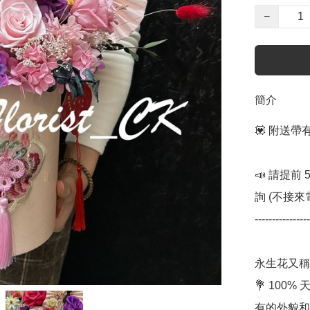
−
簡介
💟 附送
📣 請提前
詢 (不接來電)
----------------
永生花又稱
💐 10
有的外貌和