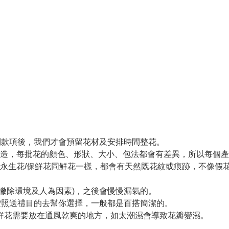
收到款項後，我們才會預留花材及安排時間整花。
製造，每批花的顏色、形狀、大小、包法都會有差異，所以每個
永生花/保鮮花同鮮花一樣，都會有天然既花紋或痕跡，不像假
(撇除環境及人為因素)，之後會慢慢漏氣的。
們會按照送禮目的去幫你選擇，一般都是百搭簡潔的。
保鮮花需要放在通風乾爽的地方，如太潮濕會導致花瓣變濕。