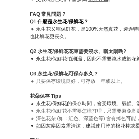
FAQ 常見問題 ?
Q1
什麼是永生花/保鮮花？
🔸 永生花又稱保鮮花，是100%天然真花，透過
也比鮮花更長久。
Q2 永生花/保鮮花花束需要澆水、曬太陽嗎?
🔸 永生花/保鮮花怕潮濕，因此不需要澆水或於
Q3
永生花/保鮮花可保存多久？
🔸 只要保存環境良好，可存放一年或以上。
花朵保存 Tips
🔸 永生花/保鮮花的保存時間，會受環境、氣候
🔸 永生花/保鮮花不需要怎樣打理，只需要避免
🔸 深色花朵 (如：紅色、深藍色等) 會有掉色
🔸 如因灰塵因素需清潔，建議使用
乾的
棉花棒或