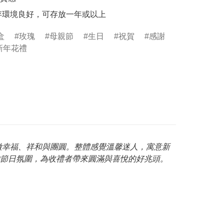
保存環境良好，可存放一年或以上
盒
玫瑰
母親節
生日
祝賀
感謝
新年花禮
象徵幸福、祥和與團圓。整體感覺溫馨迷人，寓意新
節日氛圍，為收禮者帶來圓滿與喜悅的好兆頭。