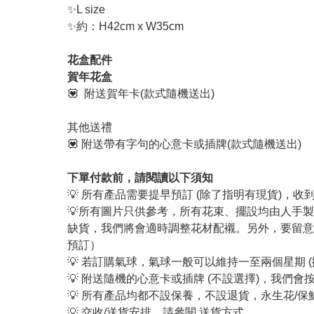
✨L size
✨約：H42cm x W35cm
花盒配件
賀年花盒
💟 附送賀年卡(款式隨機送出)
其他送禮
💟 附送帶有字句的心意卡或插牌(款式隨機送出)
下單付款前，請閱讀以下須知
💡 所有產品需要提早預訂 (除了指明有現貨)，
💡所有圖片只供參考，所有花束、擺設均由人手
缺貨，我們將會適時調整花材配襯。另外，要留意
預訂）
💡 若訂購氣球，氣球一般可以維持一至兩個星期 
💡 附送隨機的心意卡或插牌 (不設選擇)，我
💡 所有產品均都不設保養，不設退貨，永生花/
💡 交收/送貨安排，請參閱
送貨方式
。