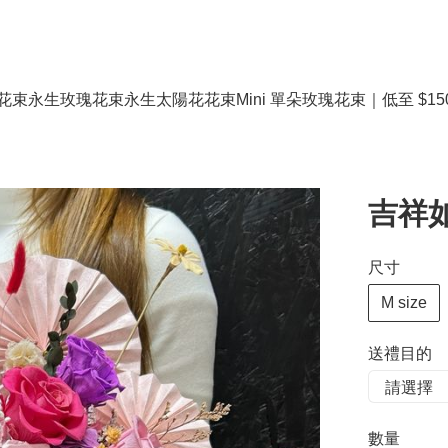
花束
永生玫瑰花束
永生太陽花花束
Mini 單朵玫瑰花束｜低至 $15
吉祥如
尺寸
M size
送禮目的
數量