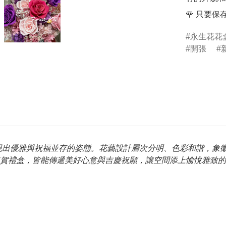
🌹 只要
永生花花
開張
，呈現出優雅與祝福並存的姿態。花藝設計層次分明、色彩和諧，
賀禮盒，皆能傳遞美好心意與吉慶祝願，讓空間添上愉悅雅致的