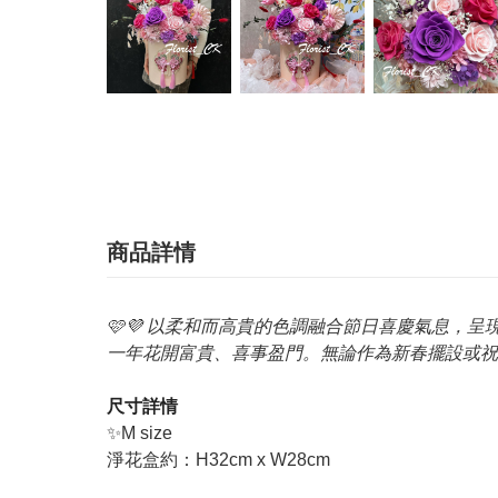
商品詳情
🩷💜 以柔和而高貴的色調融合節日喜慶氣息
一年花開富貴、喜事盈門。無論作為新春擺設或祝
尺寸詳情
✨M size
淨花盒約
：H32cm x W28cm