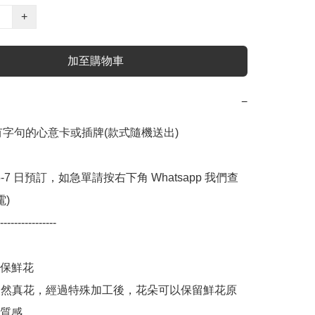
+
加至購物車
−
帶有字句的心意卡或插牌(款式隨機送出)

 5-7 日預訂，如急單請按右下角 Whatsapp 我們查
 

----------------

保鮮花

0% 天然真花，經過特殊加工後，花朵可以保留鮮花原
質感
