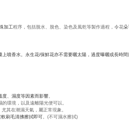
特殊加工
程序，包括脫水、脫色、染色及風乾等製作過程，令花
朵
花瓣上噴香水。永生花/保鮮花亦不需要曬太陽，過度曝曬或長時
、溫度、濕度等因素而影響
。
潮濕的環境，以及遠離陽光便可以。
可能，尤其在潮濕天氣，屬正常現象。
柔軟刷毛清拂擦拭即可
。(不可濕水擦拭)