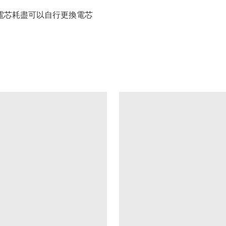
電芯耗盡可以自行更換電芯