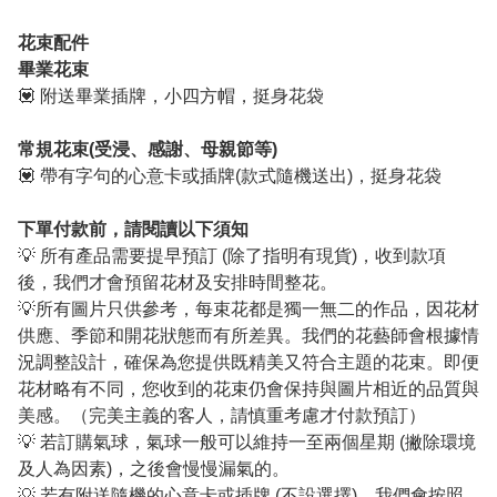
花束配件
畢業花束
💟 附送畢業插牌，小四方帽，挺身花袋
常規花束(受浸、感謝、母親節等)
💟 帶有字句的心意卡或插牌(款式隨機送出)，挺身花袋
下單付款前，請閱讀以下須知
💡 所有產品需要提早預訂 (除了指明有現貨)，收到款項
後，我們才會預留花材及安排時間整花。
💡所有圖片只供參考，每束花都是獨一無二的作品，因花材
供應、季節和開花狀態而有所差異。我們的花藝師會根據情
況調整設計，確保為您提供既精美又符合主題的花束。即便
花材略有不同，您收到的花束仍會保持與圖片相近的品質與
美感。（完美主義的客人，請慎重考慮才付款預訂）
💡 若訂購氣球，氣球一般可以維持一至兩個星期 (撇除環境
及人為因素)，之後會慢慢漏氣的。
💡 若有附送隨機的心意卡或插牌 (不設選擇)，我們會按照