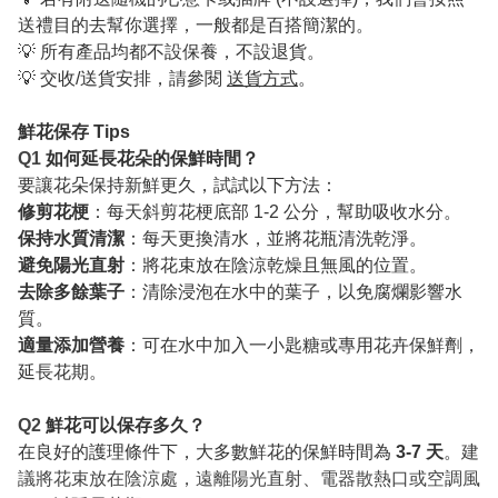
送禮目的去幫你選擇，一般都是百搭簡潔的。
💡 所有產品均都不設保養，不設退貨。
💡 交收/送貨安排，請參閱
送貨方式
。
鮮花保存 Tips
Q1
如何延長花朵的保鮮時間？
要讓花朵保持新鮮更久，試試以下方法：
修剪花梗
：每天斜剪花梗底部 1-2 公分，幫助吸收水分。
保持水質清潔
：每天更換清水，並將花瓶清洗乾淨。
避免陽光直射
：將花束放在陰涼乾燥且無風的位置。
去除多餘葉子
：清除浸泡在水中的葉子，以免腐爛影響水
質。
適量添加營養
：可在水中加入一小匙糖或專用花卉保鮮劑，
延長花期。
Q2
鮮花可以保存多久？
在良好的護理條件下，大多數鮮花的保鮮時間為
3-7 天
。
建
議將花束放在陰涼處，遠離陽光直射、電器散熱口或空調風