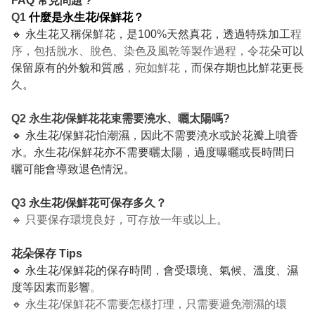
FAQ 常見問題 ?
Q1
什麼是永生花/保鮮花？
🔸 永生花又稱保鮮花，是100%天然真花，透過特殊加工
程
序，包括脫水、脫色、染色及風乾等製作過程，令花
朵可以
保留原有的外貌和質感
，宛如鮮花
，而保存期也比鮮花更長
久。
Q2 永生花/保鮮花花束需要澆水、曬太陽嗎?
🔸 永生花/保鮮花怕潮濕，因此不需要澆水或於花瓣上噴香
水。永生花/保鮮花亦不需要曬太陽，過度曝曬或長時間日
曬可能會導致退色情況。
Q3
永生花/保鮮花可保存多久？
🔸 只要保存環境良好，可存放一年或以上。
花朵保存 Tips
🔸 永生花/保鮮花的保存時間，會受環境、氣候、溫度、濕
度等因素而影響
。
🔸 永生花/保鮮花不需要怎樣打理，只需要避免潮濕的環