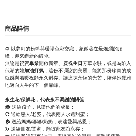
商品詳情
🌻 以夢幻的粉藍與暖陽色彩交織，象徵著在最燦爛的頂
峰，迎來嶄新的破曉。
無論是祝賀
畢業
開啟新章、慶祝
生日
芳華永駐，或是為陷入
低潮的她
加油打氣
，這份不凋謝的美麗，能將那份珍貴的成
就感與溫暖祝願永久封存。讓這抹永恆的光芒，陪伴她優雅
地邁向人生的下一個巔峰。
永生花/保鮮花，代表永不凋謝的關係
🎓 送給孩子，見證他們的成長；
💞 送給戀人/老婆，代表兩人永遠甜蜜；
🏠 送給媽媽/婆婆/奶奶，表達愛與感恩；
💫 送給朋友/閨蜜，願彼此友誼永存；