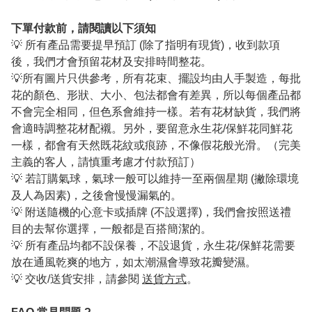
下單付款前，請閱讀以下須知
💡 所有產品需要提早預訂 (除了指明有現貨)，收到款項
後，我們才會預留花材及安排時間整花。
💡所有圖片只供參考，所有花束、擺設均由人手製造，每批
花的顏色、形狀、大小、包法都會有差異，所以每個產品都
不會完全相同，但色系會維持一樣。若有花材缺貨，我們將
會適時調整花材配襯。另外，要留意永生花/保鮮花同鮮花
一樣，都會有天然既花紋或痕跡，不像假花般光滑。（完美
主義的客人，請慎重考慮才付款預訂）
💡 若訂購氣球，氣球一般可以維持一至兩個星期 (撇除環境
及人為因素)，之後會慢慢漏氣的。
💡 附送隨機的心意卡或插牌 (不設選擇)，我們會按照送禮
目的去幫你選擇，一般都是百搭簡潔的。
💡 所有產品均都不設保養，不設退貨，永生花/保鮮花需要
放在通風乾爽的地方，如太潮濕會導致花瓣變濕。
💡 交收/送貨安排，請參閱
送貨方式
。