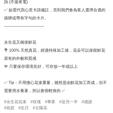
詢 (不接來電) 

✅ 如需代寫心意卡請備註，否則我們會為客人選擇合適的
插牌或帶有字句的卡片。

--------------------------------

永生花又稱保鮮花

💐 100% 天然真花，經過特殊加工後，花朵可以保留鮮花
原有的外貌和質感

🌹 只要保存環境良好，可存放一年或以上

✅ Tip：不用擔心花束重量，雖然是由鮮花加工而成，但不
需要用水養著，所以會很輕身的 ✅
永生花花束
玫瑰
畢業
送另一半
感謝
祝賀
生日
太陽花