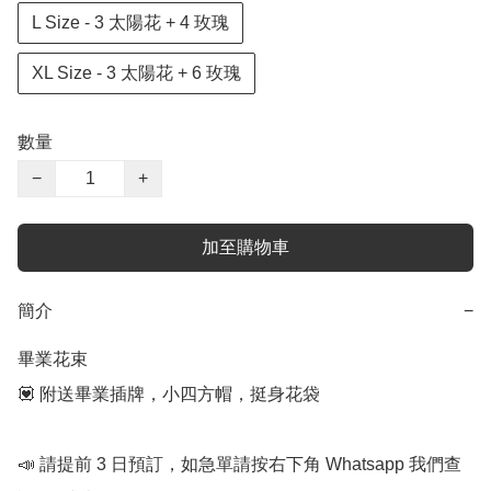
L Size - 3 太陽花 + 4 玫瑰
XL Size - 3 太陽花 + 6 玫瑰
數量
−
+
加至購物車
簡介
−
畢業花束

💟 附送畢業插牌，小四方帽，挺身花袋

📣 請提前 3 日預訂，如急單請按右下角 Whatsapp 我們查