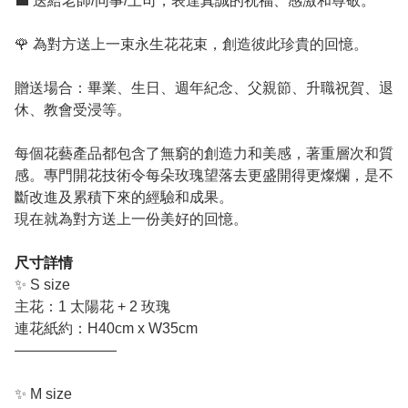
💼 送給老師/同事/上司，表達真誠的祝福、感激和尊敬。
🌹 為對方送上一束永生花花束，創造彼此珍貴的回憶。
贈送場合：畢業、生日、週年紀念、父親節、升職祝賀、退
休、教會受浸等。
每個花藝產品都包含了無窮的創造力和美感，著重層次和質
感。專門開花技術令每朵玫瑰望落去更盛開得更燦爛，是不
斷改進及累積下來的經驗和成果。
現在就為對方送上一份美好的回憶。
尺寸詳情
✨ S size
主花：1 太陽花 + 2 玫瑰
連花紙約：H40cm x W35cm
———————
✨ M size