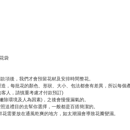
身花袋
收到款項後，我們才會預留花材及安排時間整花。
手製造，每批花的顏色、形狀、大小、包法都會有差異，所以每個
的客人，請慎重考慮才付款預訂)
(撇除環境及人為因素)，之後會慢慢漏氣的。
們會按照送禮目的去幫你選擇，一般都是百搭簡潔的。
保鮮花需要放在通風乾爽的地方，如太潮濕會導致花瓣變濕。