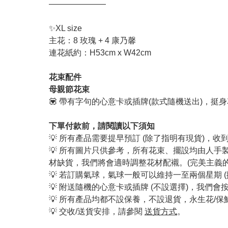
———————
✨XL size
主花：8 玫瑰 + 4 康乃馨
連花紙約：H53cm x W42cm
花束配件
母親節花束
💟 帶有字句的心意卡或插牌(款式隨機送出)，挺
下單付款前，請閱讀以下須知
💡 所有產品需要提早預訂 (除了指明有現貨)，
💡 所有圖片只供參考，所有花束、擺設均由人
材缺貨，我們將會適時調整花材配襯。(完美主義
💡 若訂購氣球，氣球一般可以維持一至兩個星期 
💡 附送隨機的心意卡或插牌 (不設選擇)，我
💡 所有產品均都不設保養，不設退貨，永生花/
💡 交收/送貨安排，請參閱
送貨方式
。