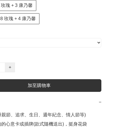
- 6 玫瑰 + 3 康乃馨
 - 8 玫瑰 + 4 康乃馨
+
加至購物車
−
母親節、追求、生日、週年紀念、情人節等) 

字句的心意卡或插牌(款式隨機送出)，挺身花袋
