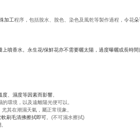
特殊加工
程序，包括脫水、脫色、染色及風乾等製作過程，令花
朵
花瓣上噴香水。永生花/保鮮花亦不需要曬太陽，過度曝曬或長時
、溫度、濕度等因素而影響
。
潮濕的環境，以及遠離陽光便可以。
可能，尤其在潮濕天氣，屬正常現象。
柔軟刷毛清拂擦拭即可
。(不可濕水擦拭)
潮
。