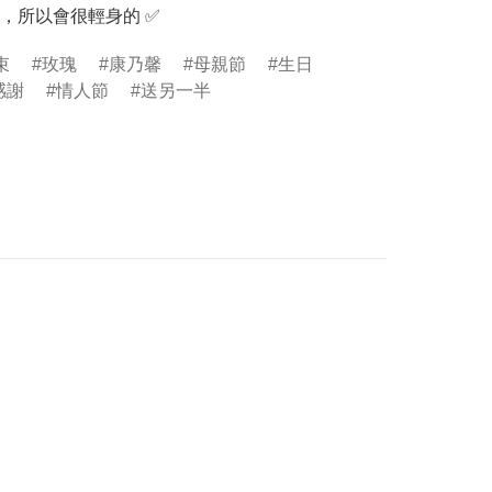
，所以會很輕身的 ✅
束
玫瑰
康乃馨
母親節
生日
感謝
情人節
送另一半