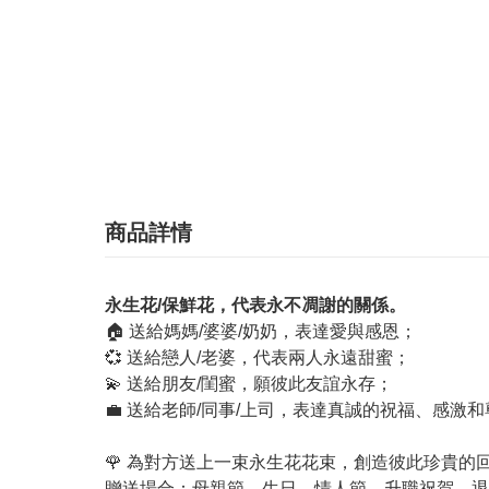
商品詳情
永生花/保鮮花，代表永不凋謝的關係。
🏠 送給媽媽/婆婆/奶奶，表達愛與感恩；
💞 送給戀人/老婆，代表兩人永遠甜蜜；
💫 送給朋友/閨蜜，願彼此友誼永存；
💼 送給老師/同事/上司，表達真誠的祝福、感激
🌹 為對方送上一束永生花花束，創造彼此珍貴的
贈送場合：母親節、生日、情人節、升職祝賀、退