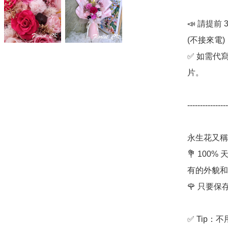
📣 請提前
(不接來電) 

✅ 如需代
片。

----------------
永生花又稱
💐 10
有的外貌和
🌹 只要
✅ Tip