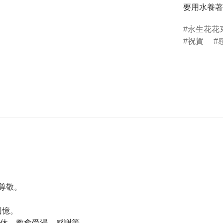
要用水養著
永生花花
祝賀
和尊敬。
回憶。
休、教會受浸、感謝等。