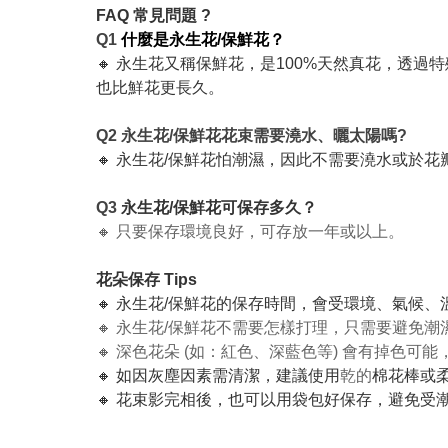
FAQ 常見問題 ?
Q1
什麼是永生花/保鮮花？
🔸 永生花又稱保鮮花，是100%天然真花，透過
也比鮮花更長久。
Q2 永生花/保鮮花花束需要澆水、曬太陽嗎?
🔸 永生花/保鮮花怕潮濕，因此不需要澆水或於
Q3
永生花/保鮮花可保存多久？
🔸 只要保存環境良好，可存放一年或以上。
花朵保存 Tips
🔸 永生花/保鮮花的保存時間，會受環境、氣候
🔸 永生花/保鮮花不需要怎樣打理，只需要避免
🔸 深色花朵 (如：紅色、深藍色等) 會有掉色
🔸 如因灰塵因素需清潔，建議使用
乾的
棉花棒或
🔸 花束影完相後，也可以用袋包好保存，避免受