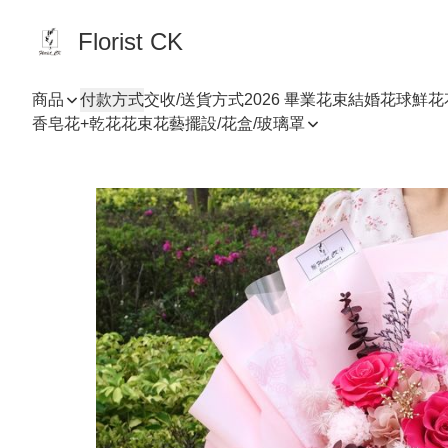
Florist CK
商品
付款方式
交收/送貨方式
2026 畢業花束
結婚花球
鮮花
香皂花+乾花花束
花藝擺設/花盒/玻璃罩