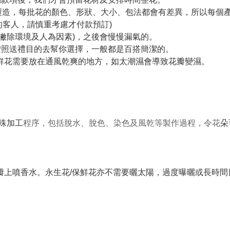
手製造，每批花的顏色、形狀、大小、包法都會有差異，所以每個
的客人，請慎重考慮才付款預訂)
(撇除環境及人為因素)，之後會慢慢漏氣的。
們會按照送禮目的去幫你選擇，一般都是百搭簡潔的。
保鮮花需要放在通風乾爽的地方，如太潮濕會導致花瓣變濕。
特殊加工
程序，包括脫水、脫色、染色及風乾等製作過程，令花
朵
花瓣上噴香水。永生花/保鮮花亦不需要曬太陽，過度曝曬或長時