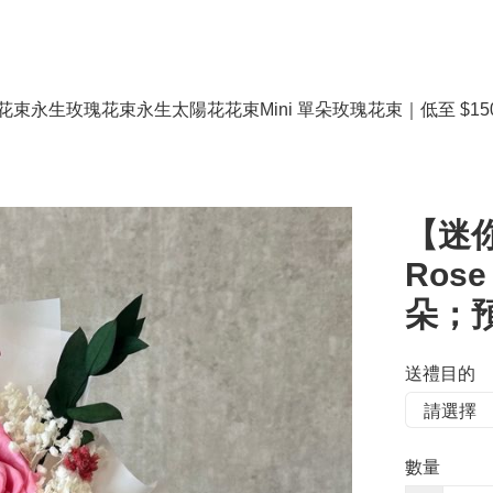
花束
永生玫瑰花束
永生太陽花花束
Mini 單朵玫瑰花束｜低至 $15
【迷你花
Ros
朵；預
送禮目的
數量