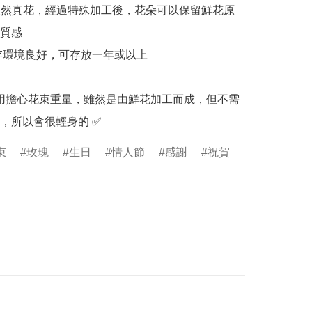
0% 天然真花，經過特殊加工後，花朵可以保留鮮花原
質感

保存環境良好，可存放一年或以上

：不用擔心花束重量，雖然是由鮮花加工而成，但不需
，所以會很輕身的 ✅
束
玫瑰
生日
情人節
感謝
祝賀