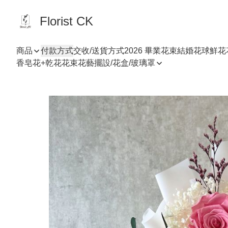
Florist CK
商品
付款方式
交收/送貨方式
2026 畢業花束
結婚花球
鮮花
香皂花+乾花花束
花藝擺設/花盒/玻璃罩