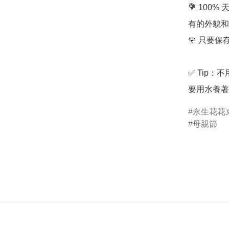
💐 10
有的外貌和
🌹 只要
✅ Tip
要用水養著
永生花花
母親節