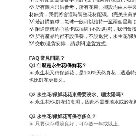
💡 所有圖片只供參考，所有花束、擺設均由人
材缺貨，我們將會適時調整花材配襯。(完美主義
💡 若訂購氣球，氣球一般可以維持一至兩個星期 
💡 附送隨機的心意卡或插牌 (不設選擇)，我
💡 所有產品均都不設保養，不設退貨，永生花/
💡 交收/送貨安排，請參閱
送貨方式
。
FAQ 常見問題 ?
Q1
什麼是永生花/保鮮花？
🔸 永生花又稱保鮮花，是100%天然真花，透過
也比鮮花更長久。
Q2 永生花/保鮮花花束需要澆水、曬太陽嗎?
🔸 永生花/保鮮花怕潮濕，因此不需要澆水或於
Q3
永生花/保鮮花可保存多久？
🔸 只要保存環境良好，可存放一年或以上。