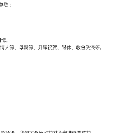
和尊敬；
回憶。
情人節、母親節、升職祝賀、退休、教會受浸等。
收到款項後，我們才會預留花材及安排時間整花。