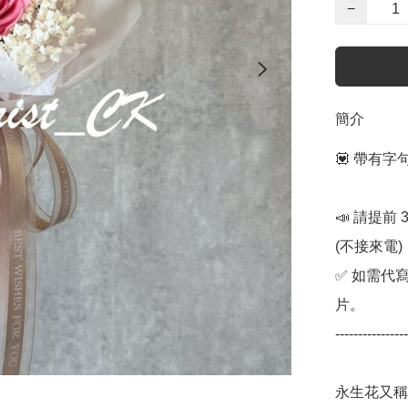
−
簡介
💟 帶有
📣 請提前
(不接來電) 

✅ 如需代
片。

----------------
永生花又稱