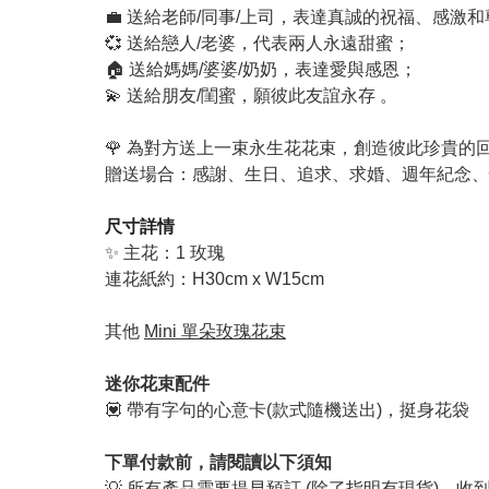
💼 送給老師/同事/上司，表達真誠的祝福、感激
💞 送給戀人/老婆，代表兩人永遠甜蜜；
🏠 送給媽媽/婆婆/奶奶，表達愛與感恩；
💫 送給朋友/閨蜜，願彼此友誼永存 。
🌹 為對方送上一束永生花花束，創造彼此珍貴的
贈送場合：感謝、生日、追求、求婚、週年紀念、
尺寸詳情
✨ 主花：1 玫瑰
連花紙約：
H30cm x W15cm
其他
Mini 單朵玫瑰花束
迷你花束配件
💟 帶有字句的心意卡(款式隨機送出)，挺身花袋
下單付款前，請閱讀以下須知
💡 所有產品需要提早預訂 (除了指明有現貨)，