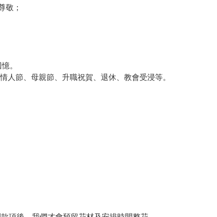
和尊敬；
回憶。
情人節、母親節、升職祝賀、退休、教會受浸等。
收到款項後，我們才會預留花材及安排時間整花。