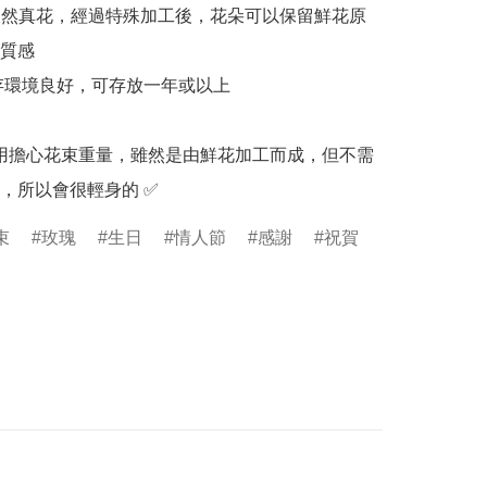
0% 天然真花，經過特殊加工後，花朵可以保留鮮花原
質感

保存環境良好，可存放一年或以上

：不用擔心花束重量，雖然是由鮮花加工而成，但不需
，所以會很輕身的 ✅
束
玫瑰
生日
情人節
感謝
祝賀