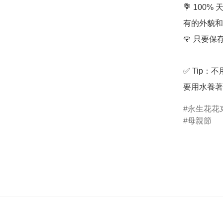
💐 10
有的外貌和
🌹 只要
✅ Tip
要用水養著
永生花花
母親節