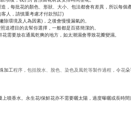
手製造，每批花的顏色、形狀、大小、包法都會有差異，所以每個
的客人，請慎重考慮才付款預訂)
(撇除環境及人為因素)，之後會慢慢漏氣的。
們會按照送禮目的去幫你選擇，一般都是百搭簡潔的。
保鮮花需要放在通風乾爽的地方，如太潮濕會導致花瓣變濕。
特殊加工
程序，包括脫水、脫色、染色及風乾等製作過程，令花
朵
花瓣上噴香水。永生花/保鮮花亦不需要曬太陽，過度曝曬或長時