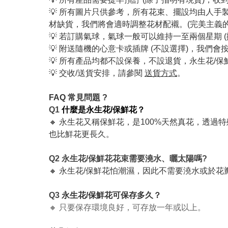
💡 所有圖片只供參考，所有花束、擺設均由人
材缺貨，我們將會適時調整花材配襯。(完美主義
💡 若訂購氣球，氣球一般可以維持一至兩個星期 
💡 附送隨機的心意卡或插牌 (不設選擇)，我
💡 所有產品均都不設保養，不設退貨，永生花/
💡 交收/送貨安排，請參閱
送貨方式
。
FAQ 常見問題 ?
Q1
什麼是永生花/保鮮花？
🔸 永生花又稱保鮮花，是100%天然真花，透過
也比鮮花更長久。
Q2 永生花/保鮮花花束需要澆水、曬太陽嗎?
🔸 永生花/保鮮花怕潮濕，因此不需要澆水或於
Q3
永生花/保鮮花可保存多久？
🔸 只要保存環境良好，可存放一年或以上。