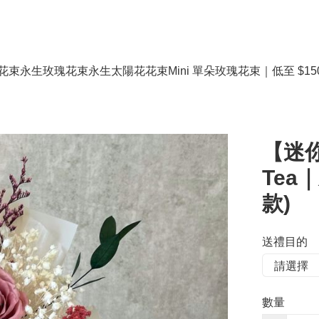
花束
永生玫瑰花束
永生太陽花花束
Mini 單朵玫瑰花束｜低至 $15
【迷你花
Tea
款)
送禮目的
數量