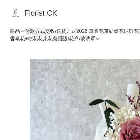
Florist CK
商品
付款方式
交收/送貨方式
2026 畢業花束
結婚花球
鮮花
香皂花+乾花花束
花藝擺設/花盒/玻璃罩