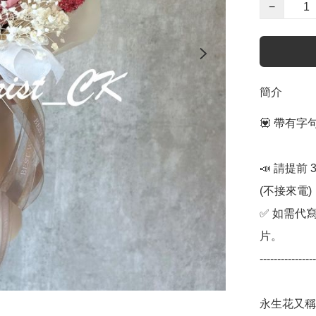
−
簡介
💟 帶有
📣 請提前
(不接來電) 

✅ 如需代
片。

----------------
永生花又稱