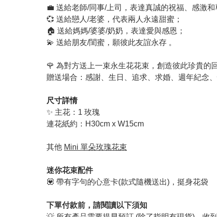
💼 送給老師/同事/上司，表達真誠的祝福、感激
💞 送給戀人/老婆，代表兩人永遠甜蜜；
🏠 送給媽媽/婆婆/奶奶，表達愛與感恩；
💫 送給朋友/閨蜜，願彼此友誼永存 。
🌹 為對方送上一束永生花花束，創造彼此珍貴的
贈送場合：感謝、生日、追求、求婚、週年紀念、
尺寸詳情
✨ 主花：1 玫瑰
連花紙約：
H30cm x W15cm
其他
Mini 單朵玫瑰花束
迷你花束配件
💟 帶有字句的心意卡(款式隨機送出)，挺身花袋
下單付款前，請閱讀以下須知
💡 所有產品需要提早預訂 (除了指明有現貨)，